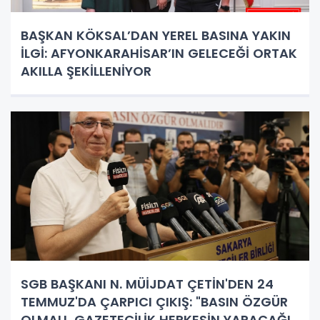
BAŞKAN KÖKSAL’DAN YEREL BASINA YAKIN
İLGİ: AFYONKARAHİSAR’IN GELECEĞİ ORTAK
AKILLA ŞEKİLLENİYOR
SGB BAŞKANI N. MÜİJDAT ÇETİN'DEN 24
TEMMUZ'DA ÇARPICI ÇIKIŞ: "BASIN ÖZGÜR
OLMALI, GAZETECİLİK HERKESİN YAPACAĞI