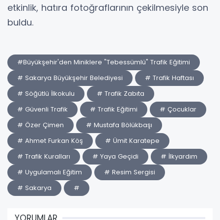
etkinlik, hatıra fotoğraflarının çekilmesiyle son
buldu.
#Büyükşehir'den Miniklere "Tebessümlü" Trafik Eğitimi
# Sakarya Büyükşehir Belediyesi
# Trafik Haftası
# Söğütlü İlkokulu
# Trafik Zabıta
# Güvenli Trafik
# Trafik Eğitimi
# Çocuklar
# Özer Çimen
# Mustafa Bölükbaşı
# Ahmet Furkan Köş
# Ümit Karatepe
# Trafik Kuralları
# Yaya Geçidi
# İlkyardım
# Uygulamalı Eğitim
# Resim Sergisi
# Sakarya
#
YORUMLAR