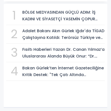
1
BÖLGE MEDYASINDAN GÜÇLÜ ADIM: İŞ
KADINI VE SİYASETÇİ YASEMİN ÇOPUR
TAŞ, TÜMORSİAD KADIN KOLLARINDA!
2
Adalet Bakanı Akın Gürlek Iğdır'da TİGAD
Çalıştayına Katıldı: Terörsüz Türkiye ve
Sosyal Medya Düzenlemesi Mesajı
3
Fısıltı Haberleri Yazarı Dr. Canan Yılmaz’a
Uluslararası Alanda Büyük Onur: “Dr.
A.P.J. Abdul Kalam İlham Ödülü 2026”
4
Bakan Gürlek’ten İnternet Gazeteciliğine
Kritik Destek: "Tek Çatı Altında
Toplanmalıyız, Yasal Düzenlemeye
Hazırız"