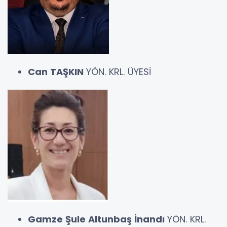
Can TAŞKIN
YÖN. KRL. ÜYESİ
Gamze Şule Altunbaş İnandı
YÖN. KRL.