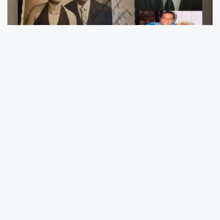
İSTANBUL
– Türk tiyatrosu, sineması ve
seslendirme sanatının tartışmasız en büyük
ekollerinden biri olan Devlet Sanatçısı
Gazanfer Özcan
, vefatının yıl dönümünde bir
kez daha gönüllerdeki yerini aldı. 1931 yılında
başlayan ve 2009’da fiziken sona eren bu dev
yolculuk, bıraktığı unutulmaz eserlerle
yaşamaya devam ediyor.