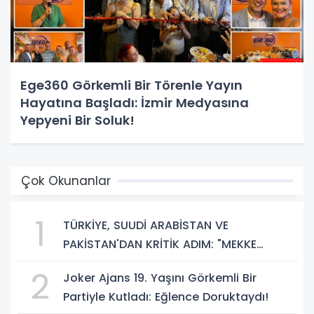
Ege360 Görkemli Bir Törenle Yayın
Hayatına Başladı: İzmir Medyasına
Yepyeni Bir Soluk!
Çok Okunanlar
1
TÜRKİYE, SUUDİ ARABİSTAN VE
PAKİSTAN'DAN KRİTİK ADIM: "MEKKE
ORTAK SAVUNMA ANLAŞMASI" İMZALANDI!
2
Joker Ajans 19. Yaşını Görkemli Bir
Partiyle Kutladı: Eğlence Doruktaydı!