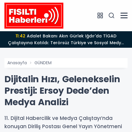
13:39
BÖLGE MEDYASINDAN GÜÇLÜ ADIM: İŞ KADINI VE
SİYASETÇİ YASEMİN ÇOPUR TAŞ, TÜMORSİAD KADIN
KOLLARINDA!
Anasayfa
GÜNDEM
Dijitalin Hızı, Gelenekselin
Prestiji: Ersoy Dede’den
Medya Analizi
​11. Dijital Habercilik ve Medya Çalıştayı’nda
konuşan Diriliş Postası Genel Yayın Yönetmeni