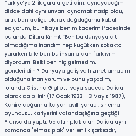
Türkiye’ye 2.lik gururu getirdim, oynayacağım
dizide dahi aynı unvanı oynamak nasip oldu,
artık ben kraliçe olarak doğduğumu kabul
ediyorum, bu hikaye benim kaderim ifadesinde
bulundu. Dilara Kırmıt “Ben bu dünyaya ait
olmadığıma inandım hep küçükken sokakta
yürürken bile ben bu insanlardan farklıyım
diyordum. Belki ben hiç gelmedim…
gönderildim? Dünyaya geliş ve hizmet amacım
olduğuna inanıyorum ve bunu yaşadım,
Iolanda Cristina Gigliotti veya sadece Dalida
olarak da bilinir (17 Ocak 1933 – 3 Mayıs 1987),
Kahire doğumlu İtalyan asıllı şarkıcı, sinema
oyuncusu. Kariyerini vatandaşlığına geçtiği
Fransa'da yaptı. 55 altın plak alan Dalida aynı
zamanda "elmas plak" verilen ilk şarkıcıdır,