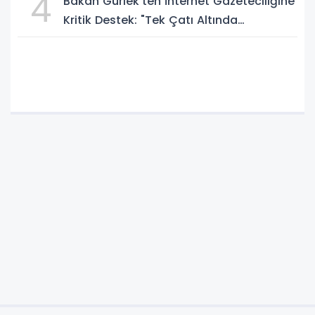
4
Bakan Gürlek’ten İnternet Gazeteciliğine
Kritik Destek: "Tek Çatı Altında
Toplanmalıyız, Yasal Düzenlemeye
Hazırız"