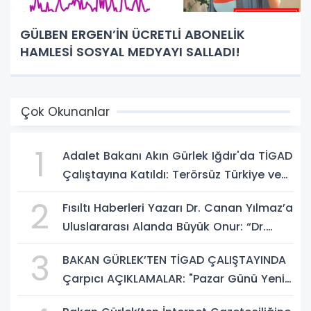
GÜLBEN ERGEN’İN ÜCRETLİ ABONELİK
HAMLESİ SOSYAL MEDYAYI SALLADI!
Çok Okunanlar
1
Adalet Bakanı Akın Gürlek Iğdır'da TİGAD
Çalıştayına Katıldı: Terörsüz Türkiye ve
Sosyal Medya Düzenlemesi Mesajı
2
Fısıltı Haberleri Yazarı Dr. Canan Yılmaz’a
Uluslararası Alanda Büyük Onur: “Dr.
A.P.J. Abdul Kalam İlham Ödülü 2026”
3
BAKAN GÜRLEK’TEN TİGAD ÇALIŞTAYINDA
Çarpıcı AÇIKLAMALAR: "Pazar Günü Yeni
Bir Aydınlığa Uyanacağız"