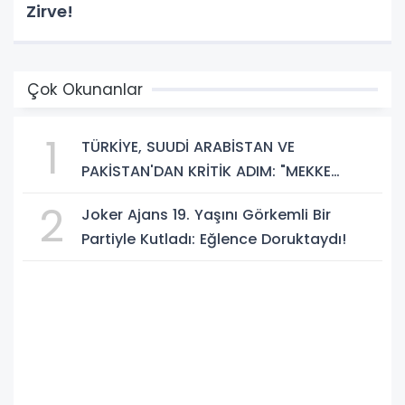
Zirve!
Çok Okunanlar
1
TÜRKİYE, SUUDİ ARABİSTAN VE
PAKİSTAN'DAN KRİTİK ADIM: "MEKKE
ORTAK SAVUNMA ANLAŞMASI" İMZALANDI!
2
Joker Ajans 19. Yaşını Görkemli Bir
Partiyle Kutladı: Eğlence Doruktaydı!