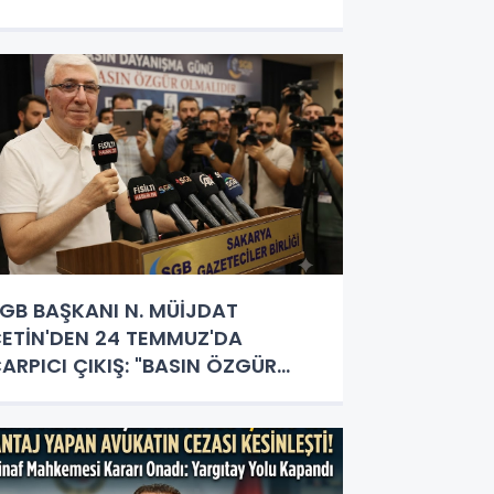
RTAK AKILLA ŞEKİLLENİYOR
GB BAŞKANI N. MÜİJDAT
ETİN'DEN 24 TEMMUZ'DA
ARPICI ÇIKIŞ: "BASIN ÖZGÜR
LMALI, GAZETECİLİK HERKESİN
APACAĞI İŞ DEĞİL!"