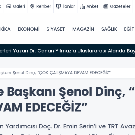
o
Galeri
Rehber
İlanlar
Anket
Gazeteler
KİKA
EKONOMİ
SİYASET
MAGAZİN
SAĞLIK
EĞİT
026”
Başkanı Şenol Dinç, “ÇOK ÇALIŞMAYA DEVAM EDECEĞİZ”
e Başkanı Şenol Dinç,
VAM EDECEĞİZ”
an Yardımcısı Doç. Dr. Emin Serin’i ve TRT Av