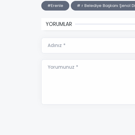
#Erenle
# r Belediye Başkanı Şenol D
YORUMLAR
Adınız *
Yorumunuz *