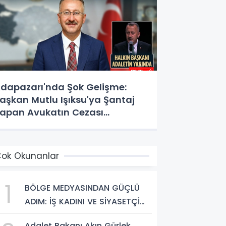
dapazarı'nda Şok Gelişme:
aşkan Mutlu Işıksu'ya Şantaj
apan Avukatın Cezası
esinleşti!
ok Okunanlar
1
BÖLGE MEDYASINDAN GÜÇLÜ
ADIM: İŞ KADINI VE SİYASETÇİ
YASEMİN ÇOPUR TAŞ,
Adalet Bakanı Akın Gürlek