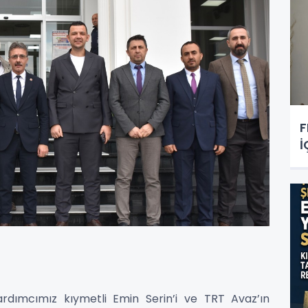
F
İ
rdımcımız kıymetli Emin Serin’i ve TRT Avaz’ın