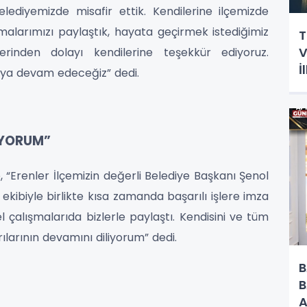
belediyemizde misafir ettik. Kendilerine ilçemizde
larımızı paylaştık, hayata geçirmek istediğimiz
T
V
tlerinden dolayı kendilerine teşekkür ediyoruz.
İ
maya devam edeceğiz” dedi.
H
İYORUM”
 “Erenler İlçemizin değerli Belediye Başkanı Şenol
 ekibiyle birlikte kısa zamanda başarılı işlere imza
l çalışmalarıda bizlerle paylaştı. Kendisini ve tüm
ılarının devamını diliyorum” dedi.
B
B
A