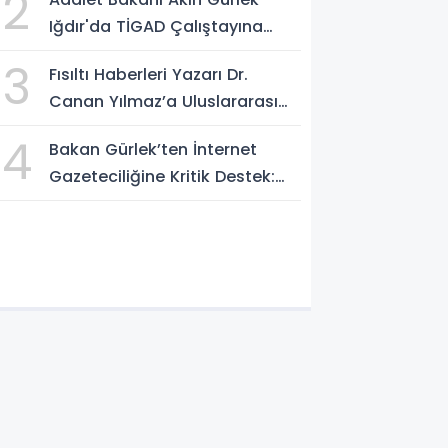
2
TÜMORSİAD KADIN KOLLARINDA!
Iğdır'da TİGAD Çalıştayına
Katıldı: Terörsüz Türkiye ve
3
Fısıltı Haberleri Yazarı Dr.
Sosyal Medya Düzenlemesi
Canan Yılmaz’a Uluslararası
Mesajı
Alanda Büyük Onur: “Dr. A.P.J.
4
Bakan Gürlek’ten İnternet
Abdul Kalam İlham Ödülü
Gazeteciliğine Kritik Destek:
2026”
"Tek Çatı Altında
Toplanmalıyız, Yasal
Düzenlemeye Hazırız"