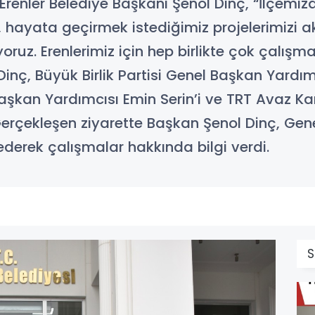
n Erenler Belediye Başkanı Şenol Dinç, “İlç
 hayata geçirmek istediğimiz projelerimizi ak
yoruz. Erenlerimiz için hep birlikte çok çalı
inç, Büyük Birlik Partisi Genel Başkan Yardımcı
şkan Yardımcısı Emin Serin’i ve TRT Avaz Ka
. Gerçekleşen ziyarette Başkan Şenol Dinç, Ge
t ederek çalışmalar hakkında bilgi verdi.
S