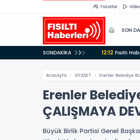
Yazarlar
Vide
SON DA
12:12
SONDAKİKA
Fısıltı Haberleri Yazarı Dr. Canan Yılmaz’a Uluslararası Alanda Büyük Onur: “Dr. A.P.J. Abdul Kalam
İlham Ödülü 2
Anasayfa
SİYASET
Erenler Belediye 
Erenler Belediy
ÇALIŞMAYA DE
Büyük Birlik Partisi Genel Başk