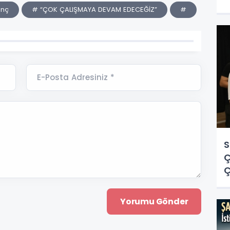
O
inç
# “ÇOK ÇALIŞMAYA DEVAM EDECEĞİZ”
#
E-Posta Adresiniz *
S
Ç
Ç
O
Y