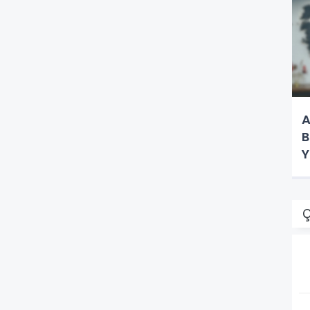
A
B
Y
K
Ç