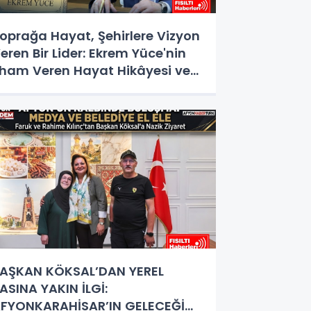
oprağa Hayat, Şehirlere Vizyon
eren Bir Lider: Ekrem Yüce'nin
lham Veren Hayat Hikâyesi ve
izmet Destanı
AŞKAN KÖKSAL’DAN YEREL
ASINA YAKIN İLGİ:
FYONKARAHİSAR’IN GELECEĞİ