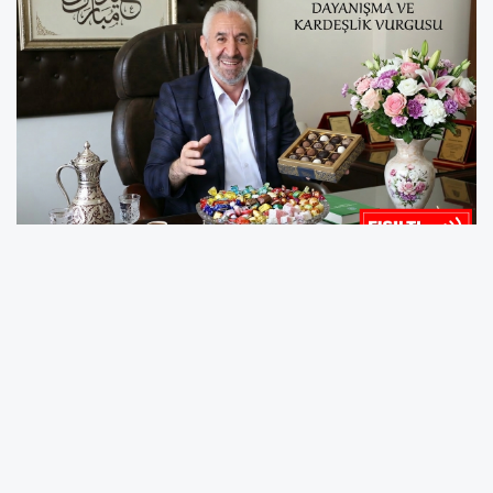
KARS / ARDAHAN / IĞDIR –
On bir ayın sultanı
Ramazan-ı Şerif’in manevi huzuru, yerini
bayramın neşesine bırakırken; Kars, Ardahan,
Iğdır Yardımlaşma ve Kültür Derneği Başkanı
Gürsel Baltacı, tüm İslam alemi için anlamlı bir
kutlama mesajı paylaştı. Baltacı, bayramların