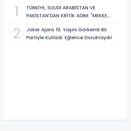
1
TÜRKİYE, SUUDİ ARABİSTAN VE
PAKİSTAN'DAN KRİTİK ADIM: "MEKKE
ORTAK SAVUNMA ANLAŞMASI" İMZALANDI!
2
Joker Ajans 19. Yaşını Görkemli Bir
Partiyle Kutladı: Eğlence Doruktaydı!