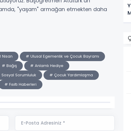
kutluyoruz. Başöğretmen Atatürk’ün
Y
yramda, "yaşam" armağan etmekten daha
M
Ç
 Nisan
# Ulusal Egemenlik ve Çocuk Bayramı
# Bağış
# Anlamlı Hediye
 Sosyal Sorumluluk
# Çocuk Yardımlaşma
# Fısıltı Haberleri
E-Posta Adresiniz *