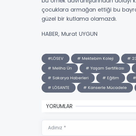
bu örnek davranışlarından dolayı 
çocuklara armağan ettiği bu ba
güzel bir kutlama olamazdı.
HABER, Murat UYGUN
#LÖSEV
# Mektebim Koleji
# 23
# Meliha Ün
# Yaşam Sertifikası
# Sakarya Haberleri
# Eğitim
#
# LÖSANTE
# Kanserle Mücadele
YORUMLAR
Adınız *