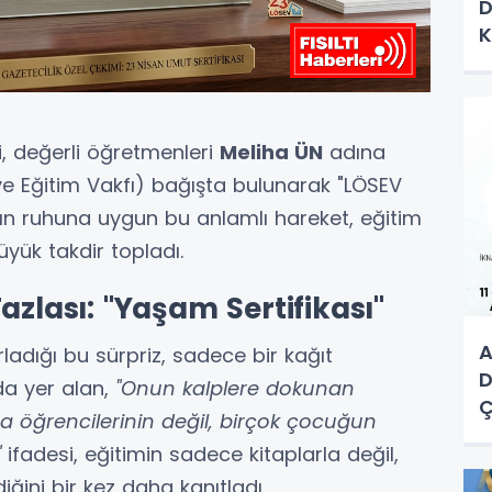
D
K
K
ri, değerli öğretmenleri
Meliha ÜN
adına
ve Eğitim Vakfı) bağışta bulunarak "LÖSEV
n’ın ruhuna uygun bu anlamlı hareket, eğitim
ük takdir topladı.
azlası: "Yaşam Sertifikası"
A
rladığı bu sürpriz, sadece bir kağıt
D
da yer alan,
"Onun kalplere dokunan
Ç
zca öğrencilerinin değil, birçok çocuğun
M
"
ifadesi, eğitimin sadece kitaplarla değil,
E
iğini bir kez daha kanıtladı.