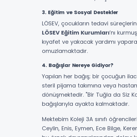
3. Eğitim ve Sosyal Destekler
LÖSEV, çocukların tedavi süreçleri
LÖSEV Eğitim Kurumları
’nı kurmuş
kıyafet ve yakacak yardımı yapara
omuzlamaktadır.
4. Bağışlar Nereye Gidiyor?
Yapılan her bağış; bir çocuğun ilacı
steril pijama takımına veya hastan
dönüşmektedir. "Bir Tuğla da Siz K
bağışlarıyla ayakta kalmaktadır.
Mektebim Koleji 3A sınıfı öğrenciler
Ceylin, Enis, Eymen, Ece Bilge, Ke