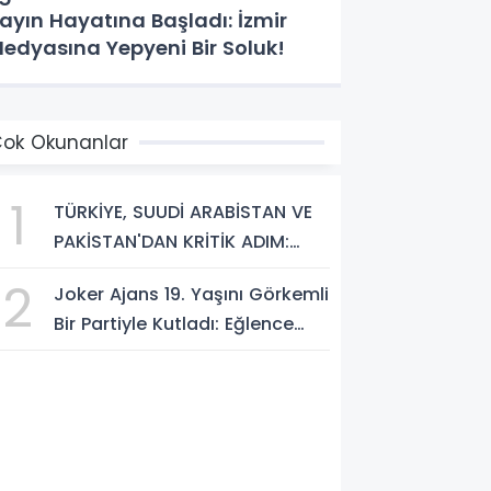
ayın Hayatına Başladı: İzmir
edyasına Yepyeni Bir Soluk!
ok Okunanlar
1
TÜRKİYE, SUUDİ ARABİSTAN VE
PAKİSTAN'DAN KRİTİK ADIM:
"MEKKE ORTAK SAVUNMA
2
Joker Ajans 19. Yaşını Görkemli
ANLAŞMASI" İMZALANDI!
Bir Partiyle Kutladı: Eğlence
Doruktaydı!