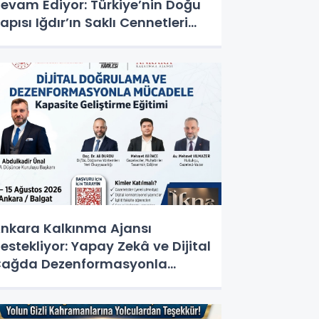
evam Ediyor: Türkiye’nin Doğu
apısı Iğdır’ın Saklı Cennetleri
eşfedilmeyi Bekliyor
nkara Kalkınma Ajansı
estekliyor: Yapay Zekâ ve Dijital
ağda Dezenformasyonla
ücadele Kapasite Geliştirme
ğitimi Başlıyor!