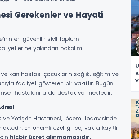
esi Gerekenler ve Hayati
e’nin en güvenilir sivil toplum
faaliyetlerine yakından bakalım:
U
B
i ve kan hastası çocukların sağlık, eğitim ve
Y
cıyla faaliyet gösteren bir vakıftır. Bugün
anser hastalarına da destek vermektedir.
Adresi
e Yetişkin Hastanesi, lösemi tedavisinde
tedir. En önemli özelliği ise, vakfa kayıtlı
için
hiçbir ücret alınmamasıdır.