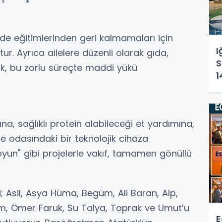
nde eğitimlerinden geri kalmamaları için
I
tur. Ayrıca ailelere düzenli olarak gıda,
S
k, bu zorlu süreçte maddi yükü
1
Ç
K
na, sağlıklı protein alabileceği et yardımına,
e odasındaki bir teknolojik cihaza
oyun" gibi projelerle vakıf, tamamen gönüllü
i; Asil, Asya Hüma, Begüm, Ali Baran, Alp,
rem, Ömer Faruk, Su Talya, Toprak ve Umut’u
E