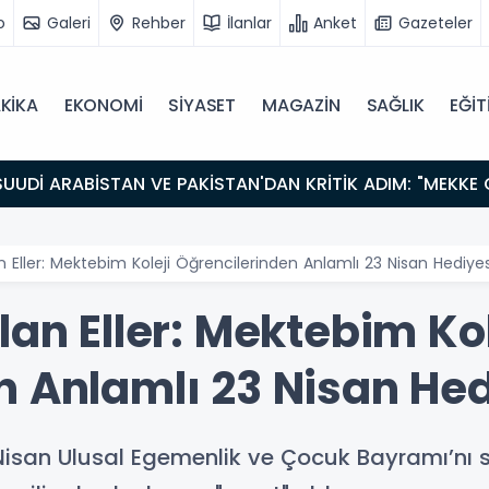
o
Galeri
Rehber
İlanlar
Anket
Gazeteler
KİKA
EKONOMİ
SİYASET
MAGAZİN
SAĞLIK
EĞİT
n Eller: Mektebim Koleji Öğrencilerinden Anlamlı 23 Nisan Hediyes
lan Eller: Mektebim Kol
n Anlamlı 23 Nisan Hed
 Nisan Ulusal Egemenlik ve Çocuk Bayramı’nı