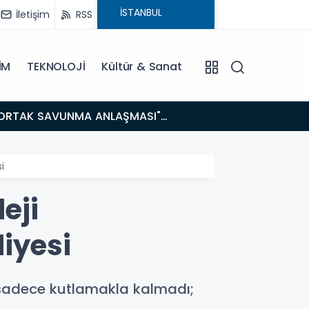
İletişim
RSS
İM
TEKNOLOJİ
Kültür & Sanat
14:21
BAKAN GÜRLEK’TEN TİGAD ÇALIŞTAYINDA Çarpıcı AÇIKLAMALAR: "Pazar Günü Yeni Bir Aydınlığa
Uyanacağız
i
eji
iyesi
 sadece kutlamakla kalmadı;