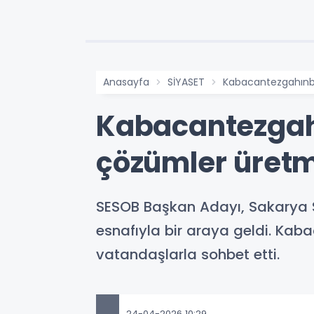
Anasayfa
SİYASET
Kabacantezgahınba
Kabacantezgahı
çözümler üret
SESOB Başkan Adayı, Sakarya S
esnafıyla bir araya geldi. Ka
vatandaşlarla sohbet etti.
24-04-2026 10:29