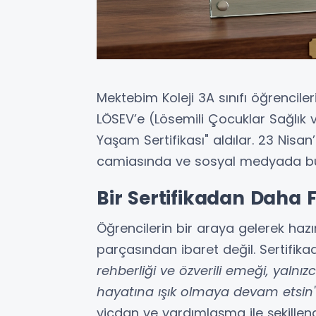
Mektebim Koleji 3A sınıfı öğrencile
LÖSEV’e (Lösemili Çocuklar Sağlık 
Yaşam Sertifikası" aldılar. 23 Nisa
camiasında ve sosyal medyada büy
Bir Sertifikadan Daha F
Öğrencilerin bir araya gelerek hazı
parçasından ibaret değil. Sertifika
rehberliği ve özverili emeği, yalnı
hayatına ışık olmaya devam etsin
vicdan ve yardımlaşma ile şekillend