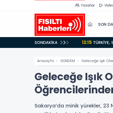
Yazarlar
Vide
SON DA
12:15
SONDAKİKA
ydı!
TÜRKİYE, SUUDİ ARABİSTAN VE PAKİSTAN'DAN KRİTİK ADIM: "MEKKE ORTAK SAVUNMA ANLAŞMASI"
İMZALANDI!
Anasayfa
GÜNDEM
Geleceğe Işık Ola
Geleceğe Işık O
Öğrencilerinde
Sakarya’da minik yürekler, 23