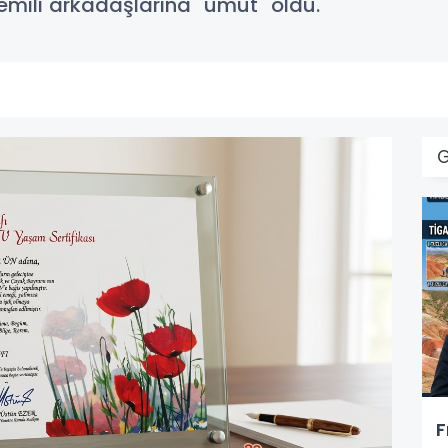
semili arkadaşlarına "umut" oldu.
F