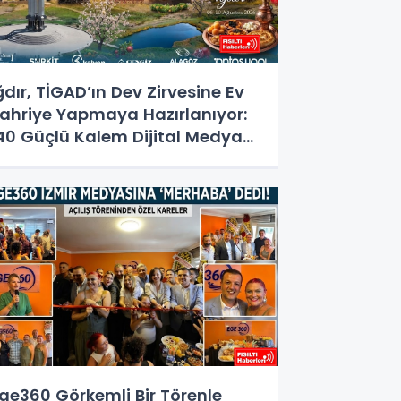
ğdır, TİGAD’ın Dev Zirvesine Ev
ahriye Yapmaya Hazırlanıyor:
40 Güçlü Kalem Dijital Medya
alıştayı İçin Doğu'nun
apısında!
ge360 Görkemli Bir Törenle