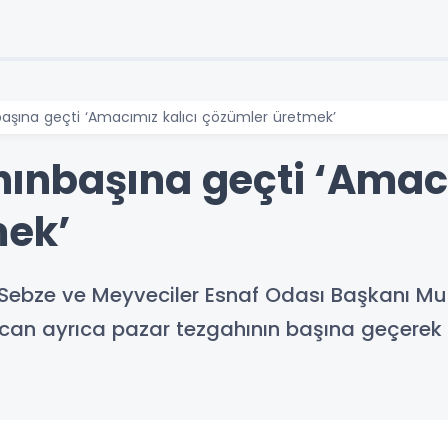
şına geçti ‘Amacımız kalıcı çözümler üretmek’
nbaşına geçti ‘Amacı
mek’
ebze ve Meyveciler Esnaf Odası Başkanı Muz
bacan ayrıca pazar tezgahının başına geçere