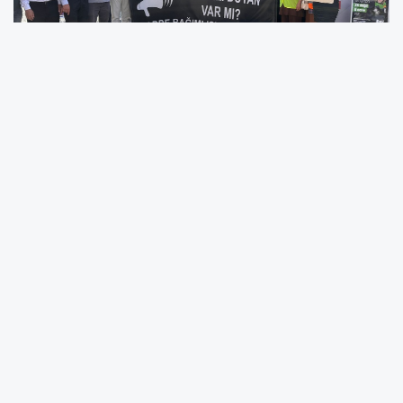
"Çocuklarımızı Kaybediyoruz, İktidar Etkisiz ve
Sessiz"
Toplantıda konuşan Yaşar Beyazgül,
uyuşturucunun Türkiye'yi bir salgın gibi
sardığını belirterek, "Çocuklarımızı
kaybediyoruz. Bonibon gibi satılan sentetik
maddeler, ilkokul çağındaki çocuklarımızın
cebine kadar girmiştir" ifadelerini kullandı.
Uyuşturucunun sadece bir "madde" olmaktan