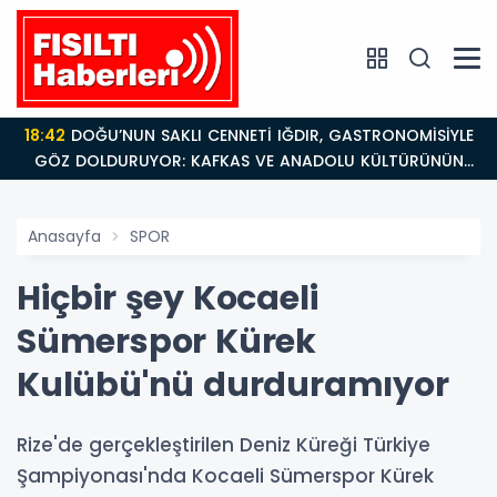
18:42
DOĞU’NUN SAKLI CENNETİ IĞDIR, GASTRONOMİSİYLE
GÖZ DOLDURUYOR: KAFKAS VE ANADOLU KÜLTÜRÜNÜN
BULUŞMA NOKTASI
Anasayfa
SPOR
Hiçbir şey Kocaeli
Sümerspor Kürek
Kulübü'nü durduramıyor
Rize'de gerçekleştirilen Deniz Küreği Türkiye
Şampiyonası'nda Kocaeli Sümerspor Kürek