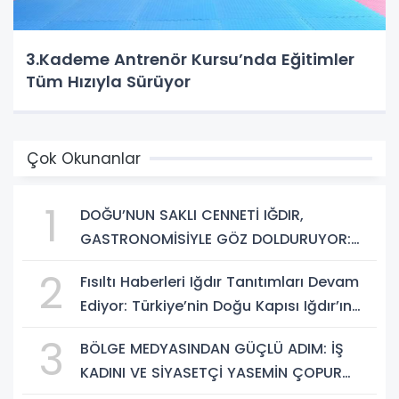
3.Kademe Antrenör Kursu’nda Eğitimler
Tüm Hızıyla Sürüyor
Çok Okunanlar
1
DOĞU’NUN SAKLI CENNETİ IĞDIR,
GASTRONOMİSİYLE GÖZ DOLDURUYOR:
KAFKAS VE ANADOLU KÜLTÜRÜNÜN
2
Fısıltı Haberleri Iğdır Tanıtımları Devam
BULUŞMA NOKTASI
Ediyor: Türkiye’nin Doğu Kapısı Iğdır’ın
Saklı Cennetleri Keşfedilmeyi Bekliyor
3
BÖLGE MEDYASINDAN GÜÇLÜ ADIM: İŞ
KADINI VE SİYASETÇİ YASEMİN ÇOPUR
TAŞ, TÜMORSİAD KADIN KOLLARINDA!