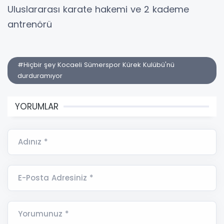
Uluslararası karate hakemi ve 2 kademe
antrenörü
#Hiçbir şey Kocaeli Sümerspor Kürek Kulübü'nü
durduramıyor
YORUMLAR
Adınız *
E-Posta Adresiniz *
Yorumunuz *