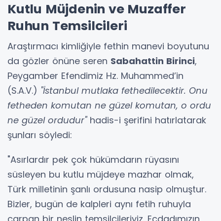
Kutlu Müjdenin ve Muzaffer
Ruhun Temsilcileri
Araştırmacı kimliğiyle fethin manevi boyutunu
da gözler önüne seren
Sabahattin Birinci
,
Peygamber Efendimiz Hz. Muhammed’in
(S.A.V.)
"İstanbul mutlaka fethedilecektir. Onu
fetheden komutan ne güzel komutan, o ordu
ne güzel ordudur"
hadis-i şerifini hatırlatarak
şunları söyledi:
"Asırlardır pek çok hükümdarın rüyasını
süsleyen bu kutlu müjdeye mazhar olmak,
Türk milletinin şanlı ordusuna nasip olmuştur.
Bizler, bugün de kalpleri aynı fetih ruhuyla
çarpan bir neslin temsilcileriyiz. Ecdadımızın