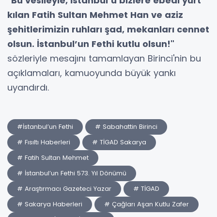
"Bu vesileyle, İstanbul’u bizlere ebedi yurt
kılan Fatih Sultan Mehmet Han ve aziz
şehitlerimizin ruhları şad, mekanları cennet
olsun. İstanbul’un Fethi kutlu olsun!"
sözleriyle mesajını tamamlayan Birinci'nin bu
açıklamaları, kamuoyunda büyük yankı
uyandırdı.
#İstanbul’un Fethi
# Sabahattin Birinci
# Fısıltı Haberleri
# TİGAD Sakarya
# Fatih Sultan Mehmet
# İstanbul’un Fethi 573. Yıl Dönümü
# Araştırmacı Gazeteci Yazar
# TİGAD
# Sakarya Haberleri
# Çağları Aşan Kutlu Zafer