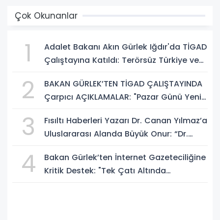
Çok Okunanlar
1
Adalet Bakanı Akın Gürlek Iğdır'da TİGAD
Çalıştayına Katıldı: Terörsüz Türkiye ve
Sosyal Medya Düzenlemesi Mesajı
2
BAKAN GÜRLEK’TEN TİGAD ÇALIŞTAYINDA
Çarpıcı AÇIKLAMALAR: "Pazar Günü Yeni
Bir Aydınlığa Uyanacağız"
3
Fısıltı Haberleri Yazarı Dr. Canan Yılmaz’a
Uluslararası Alanda Büyük Onur: “Dr.
A.P.J. Abdul Kalam İlham Ödülü 2026”
4
Bakan Gürlek’ten İnternet Gazeteciliğine
Kritik Destek: "Tek Çatı Altında
Toplanmalıyız, Yasal Düzenlemeye
Hazırız"