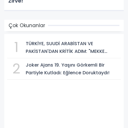
Zirve!
Çok Okunanlar
1
TÜRKİYE, SUUDİ ARABİSTAN VE
PAKİSTAN'DAN KRİTİK ADIM: "MEKKE
ORTAK SAVUNMA ANLAŞMASI" İMZALANDI!
2
Joker Ajans 19. Yaşını Görkemli Bir
Partiyle Kutladı: Eğlence Doruktaydı!