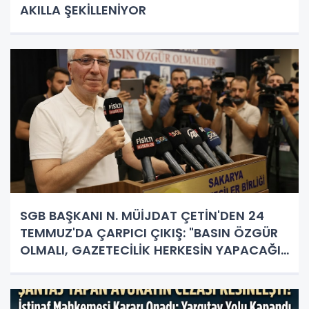
AKILLA ŞEKİLLENİYOR
SGB BAŞKANI N. MÜİJDAT ÇETİN'DEN 24
TEMMUZ'DA ÇARPICI ÇIKIŞ: "BASIN ÖZGÜR
OLMALI, GAZETECİLİK HERKESİN YAPACAĞI
İŞ DEĞİL!"