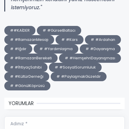
istemiyoruz."
##KAİDER
# #GürselBaltacı
# #RamazanMesajı
# #Kars
# #Ardahan
# #Iğdır
# #Yardımlaşma
# #Dayanışma
# #RamazanBereketi
# #HemşehriDayanışması
# #İhtiyaçSahibi
# #SosyalSorumluluk
# #KültürDerneği
# #PaylaşmakGüzeldir
# #GönülKöprüsü
YORUMLAR
Adınız *