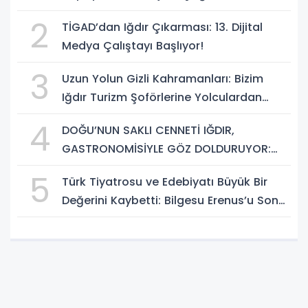
Dezenformasyonla Mücadele Kapasite
2
TİGAD’dan Iğdır Çıkarması: 13. Dijital
Geliştirme Eğitimi Başlıyor!
Medya Çalıştayı Başlıyor!
3
Uzun Yolun Gizli Kahramanları: Bizim
Iğdır Turizm Şoförlerine Yolculardan
Büyük Teşekkür!
4
DOĞU’NUN SAKLI CENNETİ IĞDIR,
GASTRONOMİSİYLE GÖZ DOLDURUYOR:
KAFKAS VE ANADOLU KÜLTÜRÜNÜN
5
Türk Tiyatrosu ve Edebiyatı Büyük Bir
BULUŞMA NOKTASI
Değerini Kaybetti: Bilgesu Erenus’u Son
Yolculuğuna Uğurluyoruz