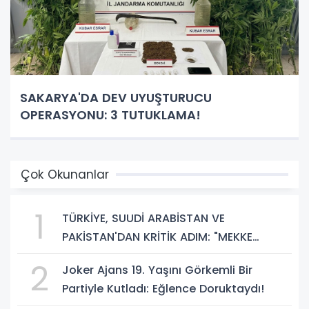
SAKARYA'DA DEV UYUŞTURUCU
OPERASYONU: 3 TUTUKLAMA!
Çok Okunanlar
1
TÜRKİYE, SUUDİ ARABİSTAN VE
PAKİSTAN'DAN KRİTİK ADIM: "MEKKE
ORTAK SAVUNMA ANLAŞMASI" İMZALANDI!
2
Joker Ajans 19. Yaşını Görkemli Bir
Partiyle Kutladı: Eğlence Doruktaydı!