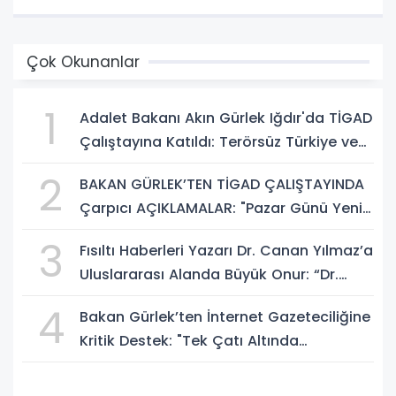
Çok Okunanlar
1
Adalet Bakanı Akın Gürlek Iğdır'da TİGAD
Çalıştayına Katıldı: Terörsüz Türkiye ve
Sosyal Medya Düzenlemesi Mesajı
2
BAKAN GÜRLEK’TEN TİGAD ÇALIŞTAYINDA
Çarpıcı AÇIKLAMALAR: "Pazar Günü Yeni
Bir Aydınlığa Uyanacağız"
3
Fısıltı Haberleri Yazarı Dr. Canan Yılmaz’a
Uluslararası Alanda Büyük Onur: “Dr.
A.P.J. Abdul Kalam İlham Ödülü 2026”
4
Bakan Gürlek’ten İnternet Gazeteciliğine
Kritik Destek: "Tek Çatı Altında
Toplanmalıyız, Yasal Düzenlemeye
Hazırız"