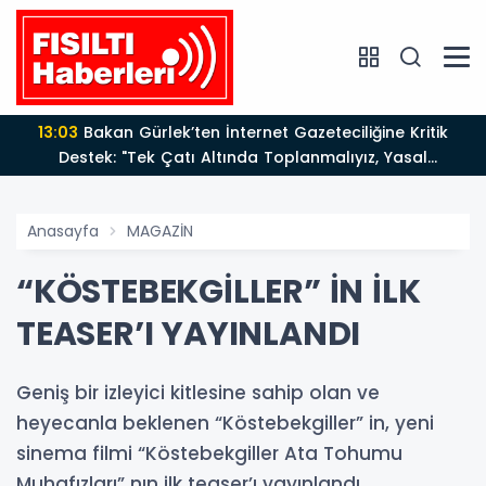
13:03
Bakan Gürlek’ten İnternet Gazeteciliğine Kritik
Destek: "Tek Çatı Altında Toplanmalıyız, Yasal
Düzenlemeye Hazırız"
Anasayfa
MAGAZİN
“KÖSTEBEKGİLLER” İN İLK
TEASER’I YAYINLANDI
Geniş bir izleyici kitlesine sahip olan ve
heyecanla beklenen “Köstebekgiller” in, yeni
sinema filmi “Köstebekgiller Ata Tohumu
Muhafızları” nın ilk teaser’ı yayınlandı.