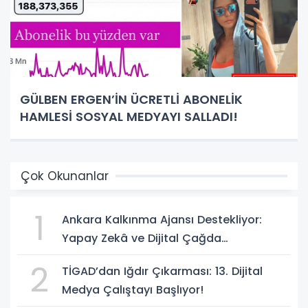
GÜLBEN ERGEN’İN ÜCRETLİ ABONELİK
HAMLESİ SOSYAL MEDYAYI SALLADI!
Çok Okunanlar
1
Ankara Kalkınma Ajansı Destekliyor:
Yapay Zekâ ve Dijital Çağda
Dezenformasyonla Mücadele Kapasite
2
TİGAD’dan Iğdır Çıkarması: 13. Dijital
Geliştirme Eğitimi Başlıyor!
Medya Çalıştayı Başlıyor!