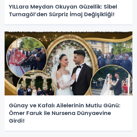
YILLara Meydan Okuyan Güzellik: Sibel
Turnagöl’den Sürpriz İmaj Değişikliği!
Günay ve Kafalı Ailelerinin Mutlu Günü:
Ömer Faruk ile Nursena Dünyaevine
Girdi!