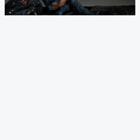
İstanbul’da Selim Akar yönetmenliğinde
çekilen klipte Cansu Esin’e oyuncu Ulaş Özgür
Aslan eşlik etti. Büyük yorumcu kimliği yanı sıra
Esin güzelliğiyle de ilgi odağı olurken sosyal
medyada kim bu kız? sorularının en çok
sorulduğu isim oldu.
Sözleri Aşkım Kapışmak’a bestesi Esad
Fidan’a ait olan “Göçebe” şarkısının aranjesi
ise Aytaç Kart imzası taşıyor. Soysal
medyada şarkısı çok beğenilen Cansu Esin