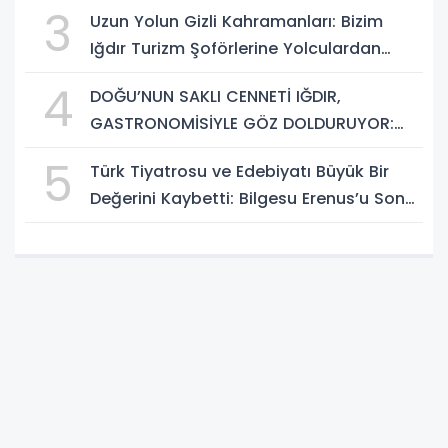
3
Uzun Yolun Gizli Kahramanları: Bizim
Iğdır Turizm Şoförlerine Yolculardan
Büyük Teşekkür!
4
DOĞU’NUN SAKLI CENNETİ IĞDIR,
GASTRONOMİSİYLE GÖZ DOLDURUYOR:
KAFKAS VE ANADOLU KÜLTÜRÜNÜN
5
Türk Tiyatrosu ve Edebiyatı Büyük Bir
BULUŞMA NOKTASI
Değerini Kaybetti: Bilgesu Erenus’u Son
Yolculuğuna Uğurluyoruz