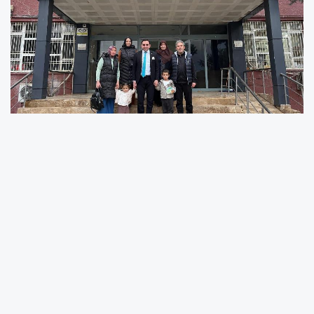
Sakarya'nın yetiştirdiği önemli bürokratlardan
biri olan ve halen farklı bir ilde görev yapan
Kaymakam Orhangazi Karakaş, hemşehrisi
Sakaryalı sağlık personeli İrfan Karayel ve
ailesini makamında ağırladı. Samimi bir
ortamda gerçekleşen ziyarette, Şanlıurfa'nın