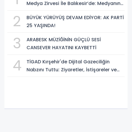
Medya Zirvesi İle Balıkesir’de: Medyanın
Kalbi 3 Gün Boyunca Balıkesir'de Atacak
2
BÜYÜK YÜRÜYÜŞ DEVAM EDİYOR: AK PARTİ
25 YAŞINDA!
3
ARABESK MÜZİĞİNİN GÜÇLÜ SESİ
CANSEVER HAYATINI KAYBETTİ
4
TİGAD Kırşehir'de Dijital Gazeciliğin
Nabzını Tuttu: Ziyaretler, İstişareler ve
Güçlü Vizyon