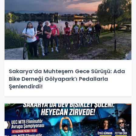
Sakarya’da Muhteşem Gece Sürüşü: Ada
Bike Derneği Gölyapark’ı Pedallarla
Şenlendirdi!