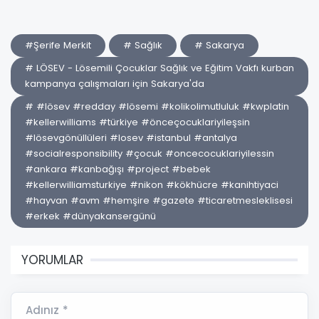
#Şerife Merkit
# Sağlık
# Sakarya
# LÖSEV - Lösemili Çocuklar Sağlık ve Eğitim Vakfı kurban
kampanya çalışmaları için Sakarya'da
# #lösev #redday #lösemi #kolikolimutluluk #kwplatin
#kellerwilliams #türkiye #önceçocuklariyileşsin
#lösevgönüllüleri #losev #istanbul #antalya
#socialresponsibility #çocuk #oncecocuklariyilessin
#ankara #kanbağışı #project #bebek
#kellerwilliamsturkiye #nikon #kökhücre #kanihtiyaci
#hayvan #avm #hemşire #gazete #ticaretmesleklisesi
#erkek #dünyakansergünü
YORUMLAR
Adınız *