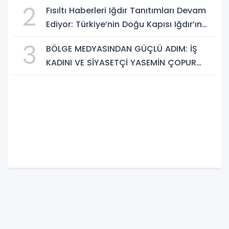
2
Fısıltı Haberleri Iğdır Tanıtımları Devam
BULUŞMA NOKTASI
Ediyor: Türkiye’nin Doğu Kapısı Iğdır’ın
Saklı Cennetleri Keşfedilmeyi Bekliyor
3
BÖLGE MEDYASINDAN GÜÇLÜ ADIM: İŞ
KADINI VE SİYASETÇİ YASEMİN ÇOPUR
TAŞ, TÜMORSİAD KADIN KOLLARINDA!