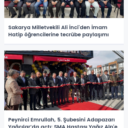
Sakarya Milletvekili Ali İnci'den İmam
Hatip öğrencilerine tecrübe paylaşımı
Peynirci Emrullah, 5. Şubesini Adapazarı
Yağcılar’da açtı; SMA Hastası Yağız Alp'e