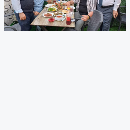
Erenler Yeşiltepe Mahallesi'nde bulunan Kebapçıbey;
Cagkebabı'nı Sakaryalı kebap severlerle buluşturdu.
Lezzeti ve kalitesiyle bilinen Adana kebabını
Sakarya'ya taşıyan Hakkı Usta, bu hafta önemli bir
misafiri ağırladı.
Sakarya’da çağ kebabı denince akla gelen
isimlerden biri olan Kebapçıbey'in sahibi Tekin Aktaş,
Hakkı Usta’nın Adana Sofrası'nı ziyaret etti. Tekin
Aktaş, Adana kebabının benzersiz tadına yerinde