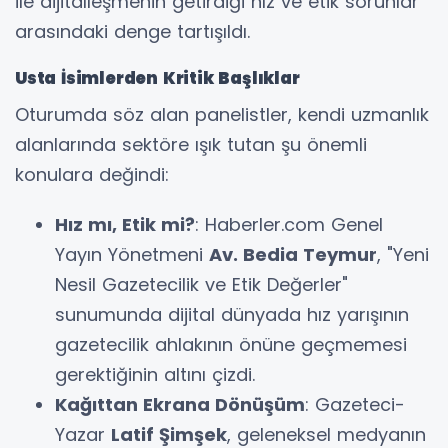
ile dijitalleşmenin getirdiği hız ve etik sorunlar
arasındaki denge tartışıldı.
Usta İsimlerden Kritik Başlıklar
​Oturumda söz alan panelistler, kendi uzmanlık
alanlarında sektöre ışık tutan şu önemli
konulara değindi:
Hız mı, Etik mi?
: Haberler.com Genel
Yayın Yönetmeni
Av. Bedia Teymur
, "Yeni
Nesil Gazetecilik ve Etik Değerler"
sunumunda dijital dünyada hız yarışının
gazetecilik ahlakının önüne geçmemesi
gerektiğinin altını çizdi.
Kağıttan Ekrana Dönüşüm
: Gazeteci-
Yazar
Latif Şimşek
, geleneksel medyanın