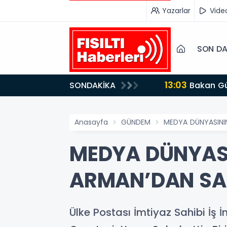
Yazarlar
Vide
SON DA
13:03
SONDAKİKA
Bakan Gürlek’ten İnternet Gazeteciliğine Kritik Destek: "Tek Çatı Altında Toplanmalıyız, Yasal
Düzenlemeye Ha
Anasayfa
GÜNDEM
MEDYA DÜNYASININ
MEDYA DÜNYASI
ARMAN’DAN SAB
Ülke Postası İmtiyaz Sahibi İş İ