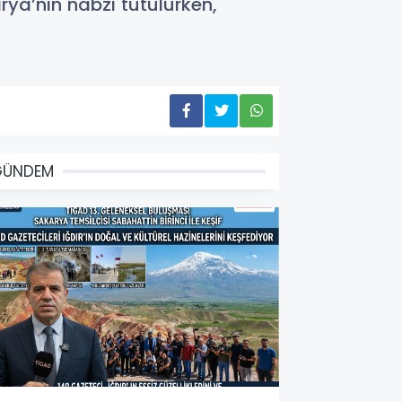
rya’nın nabzı tutulurken,
GÜNDEM