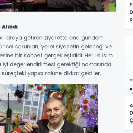
F
D
K
K
 Alındı
 bir araya getiren ziyarette ana gündem
üncel sorunları, yerel siyasetin geleceği ve
ine bir sohbet gerçekleştirildi. Her iki isim
 iyi değerlendirilmesi gerektiği noktasında
 süreçteki yapıcı rolüne dikkat çektiler.
A
D
Ç
M