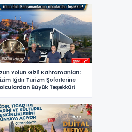
ğitimi Başlıyor!
zun Yolun Gizli Kahramanları:
izim Iğdır Turizm Şoförlerine
olculardan Büyük Teşekkür!