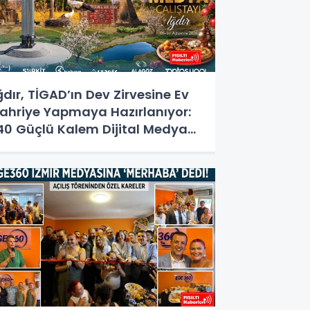
ğdır, TİGAD’ın Dev Zirvesine Ev
ahriye Yapmaya Hazırlanıyor:
40 Güçlü Kalem Dijital Medya
alıştayı İçin Doğu'nun
apısında!