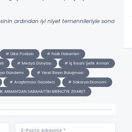
esinin ardından iyi niyet temennileriyle sona
# Ülke Postası
# Fısıltı Haberleri
ti
# Medya Dünyası
# İş İnsanı Şefik Arman
rya Gündemi
# Yerel Basın Buluşması
# Araştırmacı Gazeteci
# Sakarya Ekonomi
K ARMAN’DAN SABAHATTİN BİRİNCİ’YE ZİYARET
E-Posta Adresiniz *