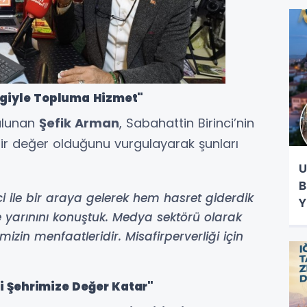
E
lgiyle Topluma Hizmet"
bulunan
Şefik Arman
, Sabahattin Birinci’nin
 bir değer olduğunu vurgulayarak şunları
U
B
i ile bir araya gelerek hem hasret giderdik
Y
arınını konuştuk. Medya sektörü olarak
in menfaatleridir. Misafirperverliği için
iği Şehrimize Değer Katar"