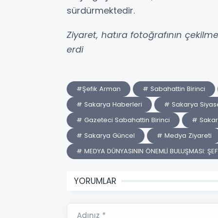
sürdürmektedir.
Ziyaret, hatıra fotoğrafının çekilm
erdi
#Şefik Arman
# Sabahattin Birinci
# Sakarya Haberleri
# Sakarya Siyase
# Gazeteci Sabahattin Birinci
# Saka
# Sakarya Güncel
# Medya Ziyareti
# MEDYA DÜNYASININ ÖNEMLİ BULUŞMASI: ŞEFİ
YORUMLAR
Adınız *