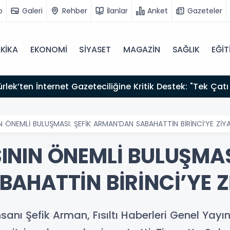
o
Galeri
Rehber
İlanlar
Anket
Gazeteler
KİKA
EKONOMİ
SİYASET
MAGAZİN
SAĞLIK
EĞİT
zırız"
 ÖNEMLİ BULUŞMASI: ŞEFİK ARMAN’DAN SABAHATTİN BİRİNCİ’YE ZİY
NIN ÖNEMLİ BULUŞMASI
AHATTİN BİRİNCİ’YE Z
nsanı Şefik Arman, Fısıltı Haberleri Genel Yay