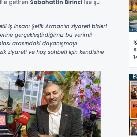
ile getiren
Sabahattin Birinci
ise şu
li iş insanı Şefik Arman’ın ziyareti bizleri
erine gerçekleştirdiğimiz bu verimli
I
amiası arasındaki dayanışmayı
S
k ziyareti ve hoş sohbeti için kendisine
1
Ç
K