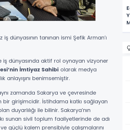
E
Y
M
z iş dünyasının tanınan ismi Şefik Arman’ı
Ç
e iş dünyasında aktif rol oynayan vizyoner
esi’nin İmtiyaz Sahibi
olarak medya
lık anlayışını benimsemiştir.
 aynı zamanda Sakarya ve çevresinde
n bir girişimcidir. İstihdama katkı sağlayan
n duyarlılığı ile bilinir. Sakarya’nın
kı sunan sivil toplum faaliyetlerinde de adı
ve güçlü kalem prensibiyle çalışmalarını