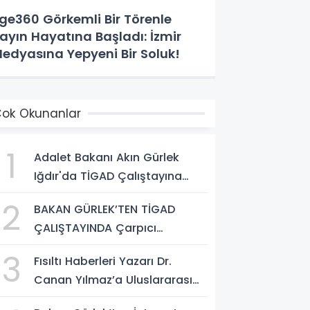
ge360 Görkemli Bir Törenle
ayın Hayatına Başladı: İzmir
edyasına Yepyeni Bir Soluk!
ok Okunanlar
1
Adalet Bakanı Akın Gürlek
Iğdır'da TİGAD Çalıştayına
Katıldı: Terörsüz Türkiye ve
2
BAKAN GÜRLEK’TEN TİGAD
Sosyal Medya Düzenlemesi
ÇALIŞTAYINDA Çarpıcı
Mesajı
AÇIKLAMALAR: "Pazar Günü
3
Fısıltı Haberleri Yazarı Dr.
Yeni Bir Aydınlığa Uyanacağız"
Canan Yılmaz’a Uluslararası
Alanda Büyük Onur: “Dr. A.P.J.