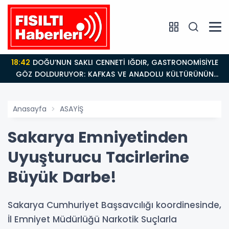
18:42
DOĞU’NUN SAKLI CENNETİ IĞDIR, GASTRONOMİSİYLE
GÖZ DOLDURUYOR: KAFKAS VE ANADOLU KÜLTÜRÜNÜN
BULUŞMA NOKTASI
Anasayfa
ASAYİŞ
Sakarya Emniyetinden
Uyuşturucu Tacirlerine
Büyük Darbe!
Sakarya Cumhuriyet Başsavcılığı koordinesinde,
İl Emniyet Müdürlüğü Narkotik Suçlarla