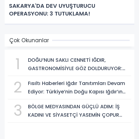
SAKARYA'DA DEV UYUŞTURUCU
OPERASYONU: 3 TUTUKLAMA!
Çok Okunanlar
1
DOĞU’NUN SAKLI CENNETİ IĞDIR,
GASTRONOMİSİYLE GÖZ DOLDURUYOR:
KAFKAS VE ANADOLU KÜLTÜRÜNÜN
2
Fısıltı Haberleri Iğdır Tanıtımları Devam
BULUŞMA NOKTASI
Ediyor: Türkiye’nin Doğu Kapısı Iğdır’ın
Saklı Cennetleri Keşfedilmeyi Bekliyor
3
BÖLGE MEDYASINDAN GÜÇLÜ ADIM: İŞ
KADINI VE SİYASETÇİ YASEMİN ÇOPUR
TAŞ, TÜMORSİAD KADIN KOLLARINDA!