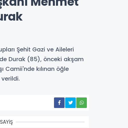
Başkanı Mehmet
urak
arı Şehit Gazi ve Aileleri
ide Durak (85), önceki akşam
 Camii'nde kılınan öğle
erildi.
SAYİŞ