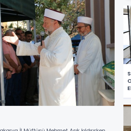
S
O
E
karya İl Müftüsü Mehmet Aşık kıldırırken,