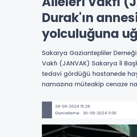
Aileleri Vakfı
Durak'ın annes
yolculuğuna uğ
Sakarya Gaziantepliler Derneği
Vakfı (JANVAK) Sakarya İl Baş
tedavi gördüğü hastanede haya
namazına müteakip cenaze nama
29-09-2024 15:29
Güncelleme : 30-09-2024 11:05