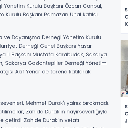
ği Yönetim Kurulu Başkanı Özcan Canbul,
S
m Kurulu Başkanı Ramazan Ünal katıldı.
O
K
rma ve Dayanışma Derneği Yönetim Kurulu
ürriyet Derneği Genel Başkanı Yaşar
ya İl Başkanı Mustafa Karabudak, Sakarya
n, Sakarya Gaziantepliler Derneği Yönetim
atçısı Akif Yener de törene katılarak
evenleri, Mehmet Durak'ı yalnız bırakmadı.
S
tılımcılar, Zahide Durak’ın hayırseverliğiyle
O
e getirdi. Zahide Durak’ın vefatı