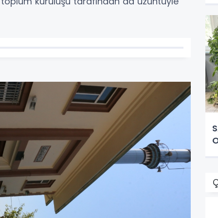
l toplum kuruluşu tarafından da üzüntüyle
S
O
Ç