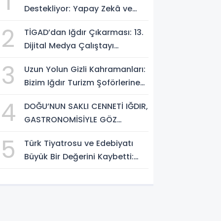
1
Destekliyor: Yapay Zekâ ve
Dijital Çağda
2
TİGAD’dan Iğdır Çıkarması: 13.
Dezenformasyonla Mücadele
Dijital Medya Çalıştayı
Kapasite Geliştirme Eğitimi
Başlıyor!
Başlıyor!
3
Uzun Yolun Gizli Kahramanları:
Bizim Iğdır Turizm Şoförlerine
Yolculardan Büyük Teşekkür!
4
DOĞU’NUN SAKLI CENNETİ IĞDIR,
GASTRONOMİSİYLE GÖZ
DOLDURUYOR: KAFKAS VE
5
Türk Tiyatrosu ve Edebiyatı
ANADOLU KÜLTÜRÜNÜN
Büyük Bir Değerini Kaybetti:
BULUŞMA NOKTASI
Bilgesu Erenus’u Son
Yolculuğuna Uğurluyoruz