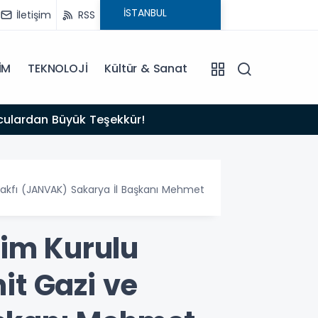
İletişim
RSS
İM
TEKNOLOJİ
Kültür & Sanat
16:00
olculardan Büyük Teşekkür!
BİR FI
Vakfı (JANVAK) Sakarya İl Başkanı Mehmet
tim Kurulu
t Gazi ve