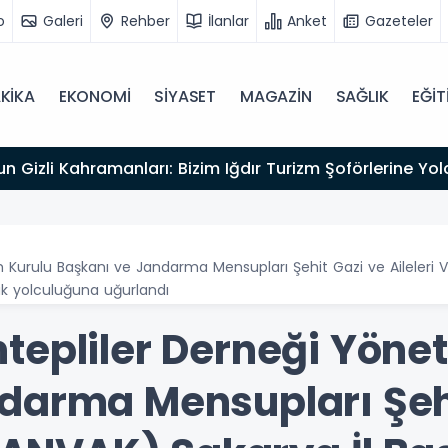
o
Galeri
Rehber
İlanlar
Anket
Gazeteler
KİKA
EKONOMİ
SİYASET
MAGAZİN
SAĞLIK
EĞİT
un Gizli Kahramanları: Bizim Iğdır Turizm Şoförlerine Y
 Kurulu Başkanı ve Jandarma Mensupları Şehit Gazi ve Aileleri 
ak yolculuğuna uğurlandı
tepliler Derneği Yöne
darma Mensupları Şehi