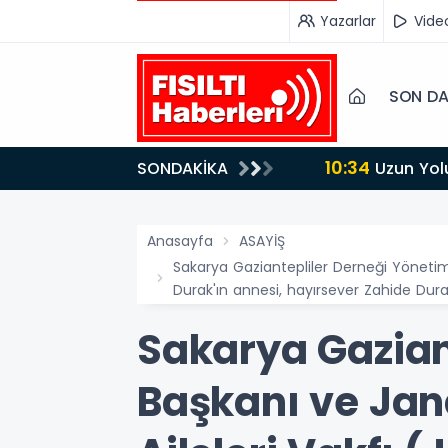
Yazarlar
Vide
SON DA
10:34
SONDAKİKA
Uzun Yol
Anasayfa
ASAYİŞ
Sakarya Gaziantepliler Derneği Yönetim
Durak'ın annesi, hayırsever Zahide Dur
Sakarya Gazian
Başkanı ve Jan