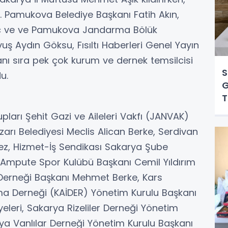
. Pamukova Belediye Başkanı Fatih Akın,
inç ve ve Pamukova Jandarma Bölük
 Aydın Göksu, Fısıltı Haberleri Genel Yayın
anı sıra pek çok kurum ve dernek temsilcisi
S
u.
G
T
arı Şehit Gazi ve Aileleri Vakfı (JANVAK)
arı Belediyesi Meclis Alican Berke, Serdivan
mez, Hizmet-İş Sendikası Sakarya Şube
Ampute Spor Kulübü Başkanı Cemil Yıldırım
r Derneği Başkanı Mehmet Berke, Kars
ma Derneği (KAİDER) Yönetim Kurulu Başkanı
eleri, Sakarya Rizeliler Derneği Yönetim
ya Vanlılar Derneği Yönetim Kurulu Başkanı