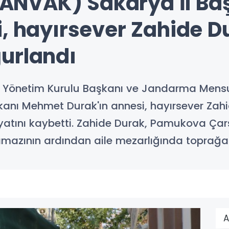
 (JANVAK) Sakarya İl 
i, hayırsever Zahide D
urlandı
 Yönetim Kurulu Başkanı ve Jandarma Mensupl
kanı Mehmet Durak'ın annesi, hayırsever Zah
tını kaybetti. Zahide Durak, Pamukova Çarşı
zının ardından aile mezarlığında toprağa v
A