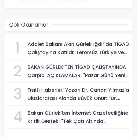
Çok Okunanlar
1
Adalet Bakanı Akın Gürlek Iğdır'da TİGAD
Çalıştayına Katıldı: Terörsüz Türkiye ve
Sosyal Medya Düzenlemesi Mesajı
2
BAKAN GÜRLEK’TEN TİGAD ÇALIŞTAYINDA
Çarpıcı AÇIKLAMALAR: "Pazar Günü Yeni
Bir Aydınlığa Uyanacağız"
3
Fısıltı Haberleri Yazarı Dr. Canan Yılmaz’a
Uluslararası Alanda Büyük Onur: “Dr.
A.P.J. Abdul Kalam İlham Ödülü 2026”
4
Bakan Gürlek’ten İnternet Gazeteciliğine
Kritik Destek: "Tek Çatı Altında
Toplanmalıyız, Yasal Düzenlemeye