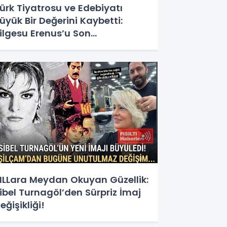
ürk Tiyatrosu ve Edebiyatı
üyük Bir Değerini Kaybetti:
ilgesu Erenus’u Son
olculuğuna Uğurluyoruz
ILLara Meydan Okuyan Güzellik:
ibel Turnagöl’den Sürpriz İmaj
eğişikliği!