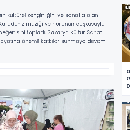
ın kültürel zenginliğini ve sanatla olan
 Karadeniz müziği ve horonun coşkusuyla
 beğenisini topladı. Sakarya Kültür Sanat
el hayatına önemli katkılar sunmaya devam
G
G
D