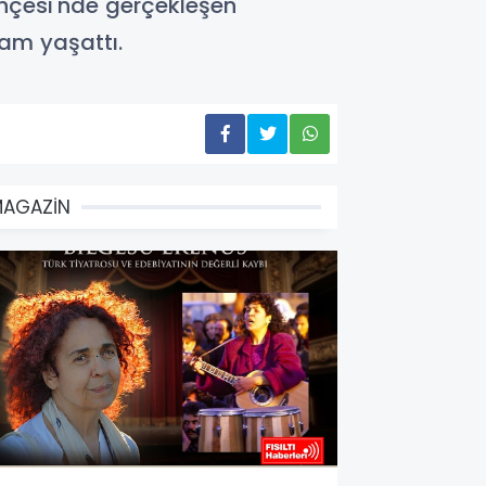
hçesi'nde gerçekleşen
şam yaşattı.
MAGAZİN