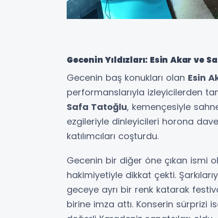
Gecenin Yıldızları: Esin Akar ve S
Gecenin baş konukları olan
Esin A
performanslarıyla izleyicilerden ta
Safa Tatoğlu
, kemençesiyle sahney
ezgileriyle dinleyicileri horona da
katılımcıları coşturdu.
Gecenin bir diğer öne çıkan ismi 
hakimiyetiyle dikkat çekti. Şarkılar
geceye ayrı bir renk katarak festi
birine imza attı. Konserin sürprizi 