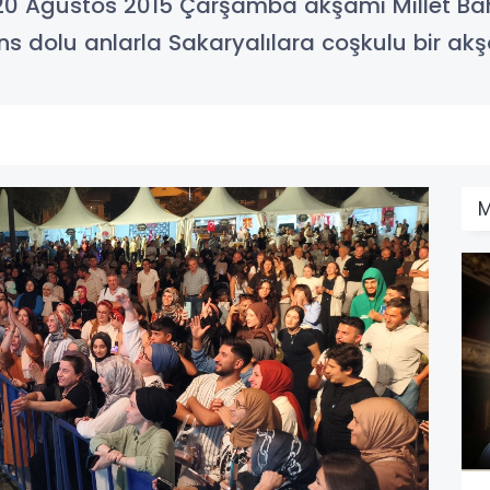
. 20 Ağustos 2015 Çarşamba akşamı Millet Ba
s dolu anlarla Sakaryalılara coşkulu bir ak