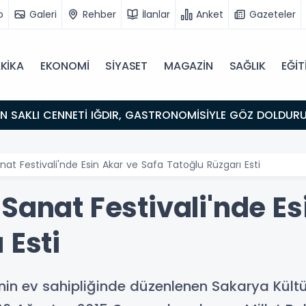
o
Galeri
Rehber
İlanlar
Anket
Gazeteler
KİKA
EKONOMİ
SİYASET
MAGAZİN
SAĞLIK
EĞİT
ULUŞMA NOKTASI
nat Festivali'nde Esin Akar ve Safa Tatoğlu Rüzgarı Esti
Sanat Festivali'nde Es
 Esti
nin ev sahipliğinde düzenlenen Sakarya Kültü