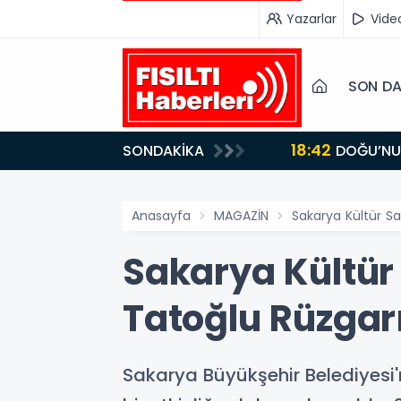
Yazarlar
Vide
SON DA
18:42
SONDAKİKA
DOĞU’NUN SAKLI CENNETİ IĞDIR, GASTRONOMİSİYLE GÖZ DOLDURUYOR: KAFKAS VE ANADOLU
KÜLTÜRÜNÜN B
Anasayfa
MAGAZİN
Sakarya Kültür Sa
Sakarya Kültür 
Tatoğlu Rüzgarı
Sakarya Büyükşehir Belediyesi'