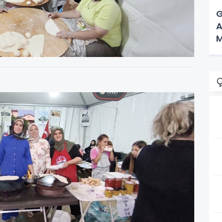
G
A
M
Ç