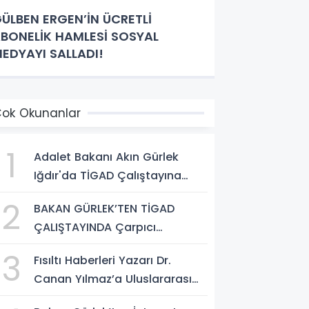
ÜLBEN ERGEN’İN ÜCRETLİ
BONELİK HAMLESİ SOSYAL
EDYAYI SALLADI!
ok Okunanlar
1
Adalet Bakanı Akın Gürlek
Iğdır'da TİGAD Çalıştayına
Katıldı: Terörsüz Türkiye ve
2
BAKAN GÜRLEK’TEN TİGAD
Sosyal Medya Düzenlemesi
ÇALIŞTAYINDA Çarpıcı
Mesajı
AÇIKLAMALAR: "Pazar Günü
3
Fısıltı Haberleri Yazarı Dr.
Yeni Bir Aydınlığa Uyanacağız"
Canan Yılmaz’a Uluslararası
Alanda Büyük Onur: “Dr. A.P.J.