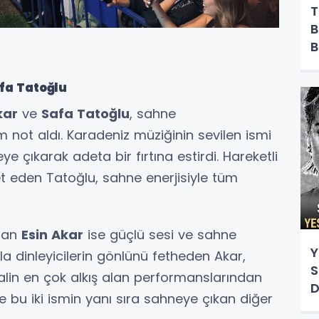
T
B
B
Y
afa Tatoğlu
kar
ve
Safa Tatoğlu
, sahne
m not aldı. Karadeniz müziğinin sevilen ismi
e çıkarak adeta bir fırtına estirdi. Hareketli
vet eden Tatoğlu, sahne enerjisiyle tüm
olan
Esin Akar
ise güçlü sesi ve sahne
Y
ıyla dinleyicilerin gönlünü fetheden Akar,
S
valin en çok alkış alan performanslarından
D
ise bu iki ismin yanı sıra sahneye çıkan diğer