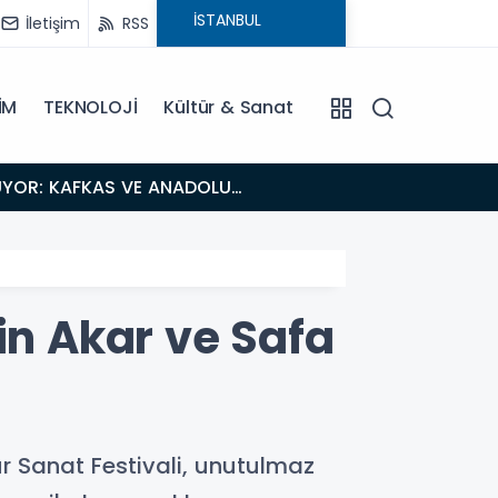
İletişim
RSS
İM
TEKNOLOJİ
Kültür & Sanat
18:26
Fısıltı Haberleri Iğdır Tanıtımları Devam Ediyor: Türkiye’nin Doğu Kapısı Iğdır’ın Saklı Cennetleri
Keşfedilmeyi
in Akar ve Safa
r Sanat Festivali, unutulmaz