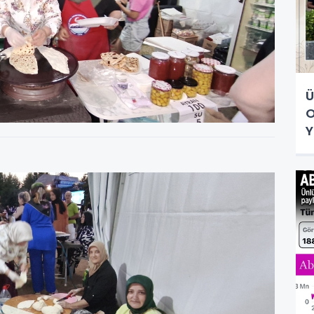
Ü
O
Y