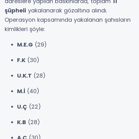
adreslere yapılan baskınlarda, toplam
11
şüpheli
yakalanarak gözaltına alındı.
Operasyon kapsamında yakalanan şahısların
kimlikleri şöyle:
M.E.G
(29)
F.K
(30)
U.K.T
(28)
M.İ
(40)
U.Ç
(22)
K.B
(28)
A.Ç
(30)