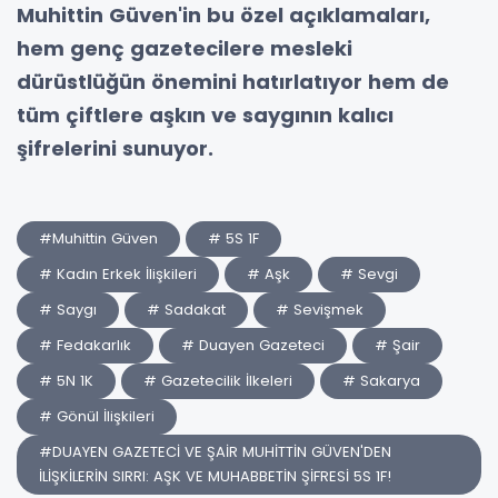
Muhittin Güven'in bu özel açıklamaları,
hem genç gazetecilere mesleki
dürüstlüğün önemini hatırlatıyor hem de
tüm çiftlere aşkın ve saygının kalıcı
şifrelerini sunuyor.
#Muhittin Güven
# 5S 1F
# Kadın Erkek İlişkileri
# Aşk
# Sevgi
# Saygı
# Sadakat
# Sevişmek
# Fedakarlık
# Duayen Gazeteci
# Şair
# 5N 1K
# Gazetecilik İlkeleri
# Sakarya
# Gönül İlişkileri
#DUAYEN GAZETECİ VE ŞAİR MUHİTTİN GÜVEN'DEN
İLİŞKİLERİN SIRRI: AŞK VE MUHABBETİN ŞİFRESİ 5S 1F!