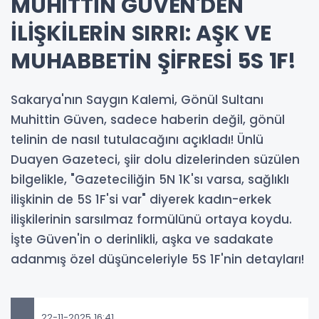
MUHİTTİN GÜVEN'DEN
İLİŞKİLERİN SIRRI: AŞK VE
MUHABBETİN ŞİFRESİ 5S 1F!
Sakarya'nın Saygın Kalemi, Gönül Sultanı
Muhittin Güven, sadece haberin değil, gönül
telinin de nasıl tutulacağını açıkladı! Ünlü
Duayen Gazeteci, şiir dolu dizelerinden süzülen
bilgelikle, "Gazeteciliğin 5N 1K'sı varsa, sağlıklı
ilişkinin de 5S 1F'si var" diyerek kadın-erkek
ilişkilerinin sarsılmaz formülünü ortaya koydu.
İşte Güven'in o derinlikli, aşka ve sadakate
adanmış özel düşünceleriyle 5S 1F'nin detayları!
22-11-2025 16:41