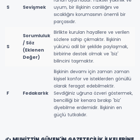
S
Sevişmek
uyum, bir ilişkinin canlılığını ve
sıcaklığını korumasının önemli bir
parçasıdır.
Birlikte kurulan hayallere ve verilen
Sorumluluk
sözlere sahip çıkmaktır. İlişkinin
/ Söz
S
yükünü adil bir şekilde paylaşmak,
(Eklenen
birbirine destek olmak ve 'biz'
Değer)
bilincini taşımaktır.
İlişkinin devamı için zaman zaman
kişisel konfor ve isteklerden gönüllü
olarak feragat edebilmektir.
F
Fedakarlık
Sevdiğiniz uğruna özveri göstermek,
bencilliği bir kenara bırakıp 'biz'
diyebilme erdemidir. İlişkinin en
güçlü tutkalıdır.
✍️ MUHİTTİN GÜVEN'İN GAZETECİLİK İLKELERİNE