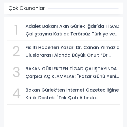
Çok Okunanlar
1
Adalet Bakanı Akın Gürlek Iğdır'da TİGAD
Çalıştayına Katıldı: Terörsüz Türkiye ve
Sosyal Medya Düzenlemesi Mesajı
2
Fısıltı Haberleri Yazarı Dr. Canan Yılmaz’a
Uluslararası Alanda Büyük Onur: “Dr.
A.P.J. Abdul Kalam İlham Ödülü 2026”
3
BAKAN GÜRLEK’TEN TİGAD ÇALIŞTAYINDA
Çarpıcı AÇIKLAMALAR: "Pazar Günü Yeni
Bir Aydınlığa Uyanacağız"
4
Bakan Gürlek’ten İnternet Gazeteciliğine
Kritik Destek: "Tek Çatı Altında
Toplanmalıyız, Yasal Düzenlemeye
Hazırız"