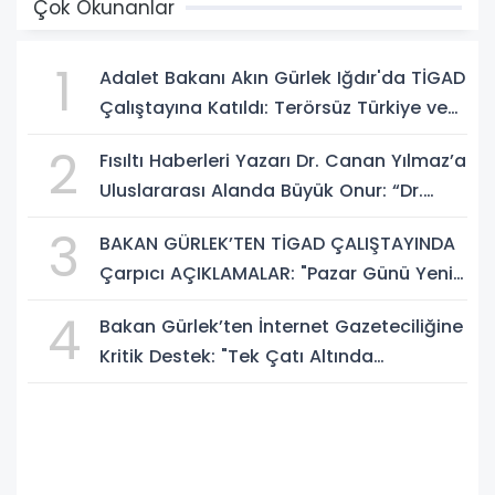
Çok Okunanlar
1
Adalet Bakanı Akın Gürlek Iğdır'da TİGAD
Çalıştayına Katıldı: Terörsüz Türkiye ve
Sosyal Medya Düzenlemesi Mesajı
2
Fısıltı Haberleri Yazarı Dr. Canan Yılmaz’a
Uluslararası Alanda Büyük Onur: “Dr.
A.P.J. Abdul Kalam İlham Ödülü 2026”
3
BAKAN GÜRLEK’TEN TİGAD ÇALIŞTAYINDA
Çarpıcı AÇIKLAMALAR: "Pazar Günü Yeni
Bir Aydınlığa Uyanacağız"
4
Bakan Gürlek’ten İnternet Gazeteciliğine
Kritik Destek: "Tek Çatı Altında
Toplanmalıyız, Yasal Düzenlemeye
Hazırız"