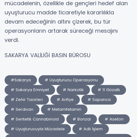
mücadelenin, özellikle de gençleri hedef alan
uyuşturucu madde ticaretiyle kararlılıkla
devam edeceğinin altını çizerek, bu tür
operasyonların artarak süreceği mesajını
verdi.
SAKARYA VALİLİĞİ BASIN BÜROSU
#Sakarya
# Uyuşturucu Operasyonu
# Sakarya Emniyet
# Narkotik
# 11 Gözaltı
# Zehir Tacirleri
# Arifiye
# Sapanca
# Serdivan
# Metamfetamin
# Sentetik Cannabinoid
# Bonzai
# Aseton
# Uyuşturucuyla Mücadele
# Adli İşlem