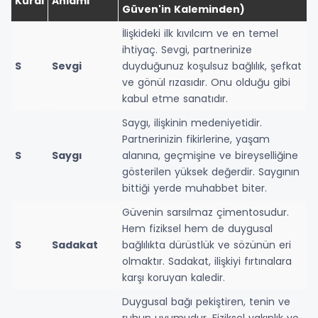
Kural
Anlamı
Güven'in Kaleminden)
İlişkideki ilk kıvılcım ve en temel
ihtiyaç. Sevgi, partnerinize
S
Sevgi
duyduğunuz koşulsuz bağlılık, şefkat
ve gönül rızasıdır. Onu olduğu gibi
kabul etme sanatıdır.
Saygı, ilişkinin medeniyetidir.
Partnerinizin fikirlerine, yaşam
S
Saygı
alanına, geçmişine ve bireyselliğine
gösterilen yüksek değerdir. Saygının
bittiği yerde muhabbet biter.
Güvenin sarsılmaz çimentosudur.
Hem fiziksel hem de duygusal
S
Sadakat
bağlılıkta dürüstlük ve sözünün eri
olmaktır. Sadakat, ilişkiyi fırtınalara
karşı koruyan kaledir.
Duygusal bağı pekiştiren, tenin ve
ruhun uyumudur. Fiziksel yakınlık ve