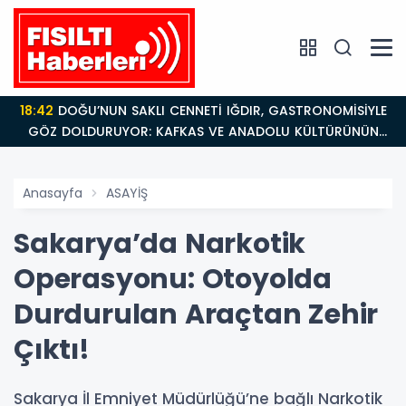
18:42
DOĞU’NUN SAKLI CENNETİ IĞDIR, GASTRONOMİSİYLE
GÖZ DOLDURUYOR: KAFKAS VE ANADOLU KÜLTÜRÜNÜN
BULUŞMA NOKTASI
Anasayfa
ASAYİŞ
Sakarya’da Narkotik
Operasyonu: Otoyolda
Durdurulan Araçtan Zehir
Çıktı!
Sakarya İl Emniyet Müdürlüğü’ne bağlı Narkotik