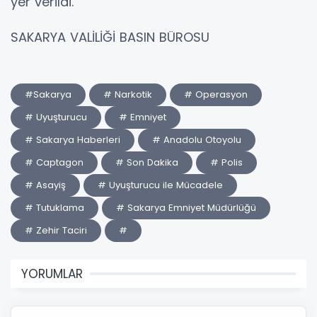
yer verildi.
SAKARYA VALİLİĞİ BASIN BÜROSU
#Sakarya
# Narkotik
# Operasyon
# Uyuşturucu
# Emniyet
# Sakarya Haberleri
# Anadolu Otoyolu
# Captagon
# Son Dakika
# Polis
# Asayiş
# Uyuşturucu ile Mücadele
# Tutuklama
# Sakarya Emniyet Müdürlüğü
# Zehir Taciri
#
YORUMLAR