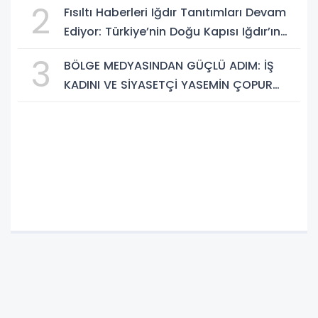
2
Fısıltı Haberleri Iğdır Tanıtımları Devam
BULUŞMA NOKTASI
Ediyor: Türkiye’nin Doğu Kapısı Iğdır’ın
Saklı Cennetleri Keşfedilmeyi Bekliyor
3
BÖLGE MEDYASINDAN GÜÇLÜ ADIM: İŞ
KADINI VE SİYASETÇİ YASEMİN ÇOPUR
TAŞ, TÜMORSİAD KADIN KOLLARINDA!