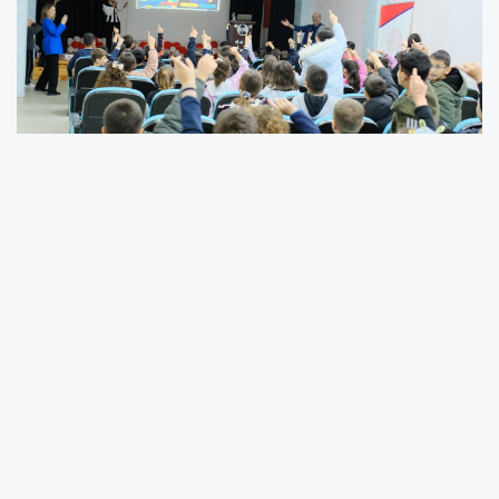
Okulda Eğitim, Gelecekte Tasarruf
Su yönetimi ve dijital teknolojilerde fark
yaratan
SCADASU
, suyun her damlasının
hayati önem taşıdığını gelecek nesillere
aktarmak için sahaya indi. Erenler İlkokulu’nda
düzenlenen kapsamlı etkinlikte, uzman ekip
öğrencilerle interaktif sunumlar eşliğinde