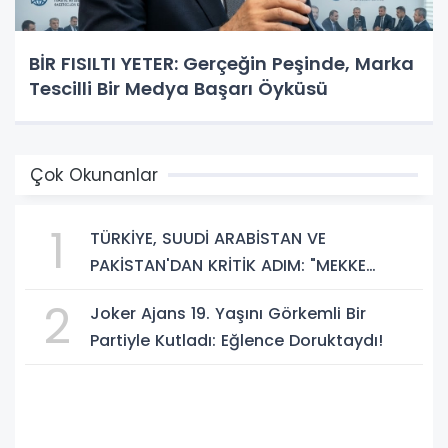
BİR FISILTI YETER: Gerçeğin Peşinde, Marka
Tescilli Bir Medya Başarı Öyküsü
Çok Okunanlar
1
TÜRKİYE, SUUDİ ARABİSTAN VE
PAKİSTAN'DAN KRİTİK ADIM: "MEKKE
ORTAK SAVUNMA ANLAŞMASI" İMZALANDI!
2
Joker Ajans 19. Yaşını Görkemli Bir
Partiyle Kutladı: Eğlence Doruktaydı!