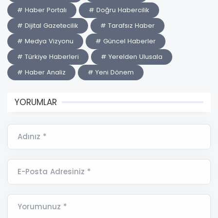
# Haber Portalı
# Doğru Habercilik
# Dijital Gazetecilik
# Tarafsız Haber
# Medya Vizyonu
# Güncel Haberler
# Türkiye Haberleri
# Yerelden Ulusala
# Haber Analiz
# Yeni Dönem
YORUMLAR
Adınız *
E-Posta Adresiniz *
Yorumunuz *