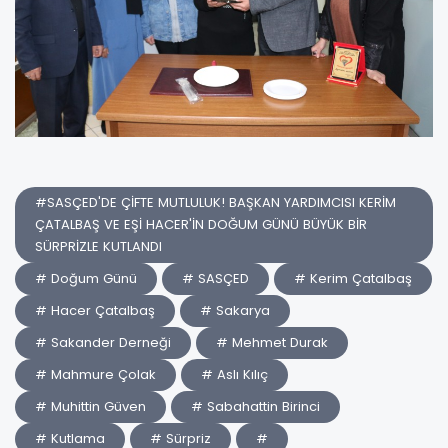
#SASÇED'DE ÇİFTE MUTLULUK! BAŞKAN YARDIMCISI KERİM
ÇATALBAŞ VE EŞİ HACER'İN DOĞUM GÜNÜ BÜYÜK BİR
SÜRPRİZLE KUTLANDI
# Doğum Günü
# SASÇED
# Kerim Çatalbaş
# Hacer Çatalbaş
# Sakarya
# Sakander Derneği
# Mehmet Durak
# Mahmure Çolak
# Aslı Kılıç
# Muhittin Güven
# Sabahattin Birinci
# Kutlama
# Sürpriz
#