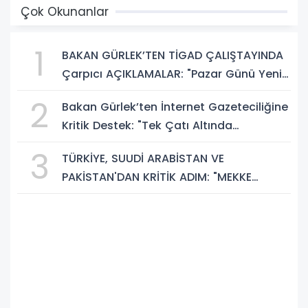
Çok Okunanlar
1
BAKAN GÜRLEK’TEN TİGAD ÇALIŞTAYINDA
Çarpıcı AÇIKLAMALAR: "Pazar Günü Yeni
Bir Aydınlığa Uyanacağız"
2
Bakan Gürlek’ten İnternet Gazeteciliğine
Kritik Destek: "Tek Çatı Altında
Toplanmalıyız, Yasal Düzenlemeye
3
TÜRKİYE, SUUDİ ARABİSTAN VE
Hazırız"
PAKİSTAN'DAN KRİTİK ADIM: "MEKKE
ORTAK SAVUNMA ANLAŞMASI" İMZALANDI!