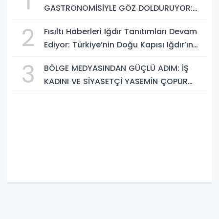
1
GASTRONOMİSİYLE GÖZ DOLDURUYOR:
KAFKAS VE ANADOLU KÜLTÜRÜNÜN
2
Fısıltı Haberleri Iğdır Tanıtımları Devam
BULUŞMA NOKTASI
Ediyor: Türkiye’nin Doğu Kapısı Iğdır’ın
Saklı Cennetleri Keşfedilmeyi Bekliyor
3
BÖLGE MEDYASINDAN GÜÇLÜ ADIM: İŞ
KADINI VE SİYASETÇİ YASEMİN ÇOPUR
TAŞ, TÜMORSİAD KADIN KOLLARINDA!