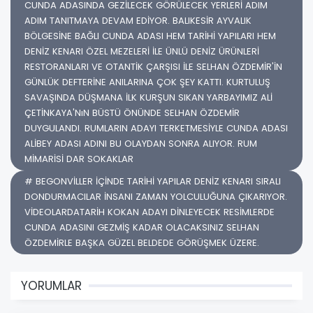
CUNDA ADASINDA GEZİLECEK GÖRÜLECEK YERLERİ ADIM
ADIM TANITMAYA DEVAM EDİYOR. BALIKESİR AYVALIK
BÖLGESİNE BAĞLI CUNDA ADASI HEM TARİHİ YAPILARI HEM
DENİZ KENARI ÖZEL MEZELERİ İLE ÜNLÜ DENİZ ÜRÜNLERİ
RESTORANLARI VE OTANTİK ÇARŞISI İLE SELHAN ÖZDEMİR'İN
GÜNLÜK DEFTERİNE ANILARINA ÇOK ŞEY KATTI. KURTULUŞ
SAVAŞINDA DÜŞMANA İLK KURŞUN SIKAN YARBAYIMIZ ALİ
ÇETİNKAYA'NıN BÜSTÜ ÖNÜNDE SELHAN ÖZDEMİR
DUYGULANDI. RUMLARIN ADAYI TERKETMESİYLE CUNDA ADASI
ALİBEY ADASI ADINI BU OLAYDAN SONRA ALIYOR. RUM
MİMARİSİ DAR SOKAKLAR
# BEGONVİLLER İÇİNDE TARİHİ YAPILAR DENİZ KENARI SIRALI
DONDURMACILAR İNSANI ZAMAN YOLCULUĞUNA ÇIKARIYOR.
VİDEOLARDATARİH KOKAN ADAYI DİNLEYECEK RESİMLERDE
CUNDA ADASINI GEZMİŞ KADAR OLACAKSINIZ SELHAN
ÖZDEMİRLE BAŞKA GÜZEL BELDEDE GÖRÜŞMEK ÜZERE.
YORUMLAR