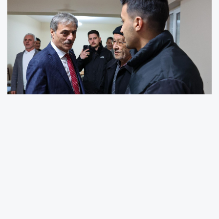
Erenler'de Yoğun İlgi
Erenler'deki Hazreti Ebubekir Camii'nde
vatandaşlarla birlikte teravih namazı kılan
Başkan Alemdar, daha sonra Erenler Belediye