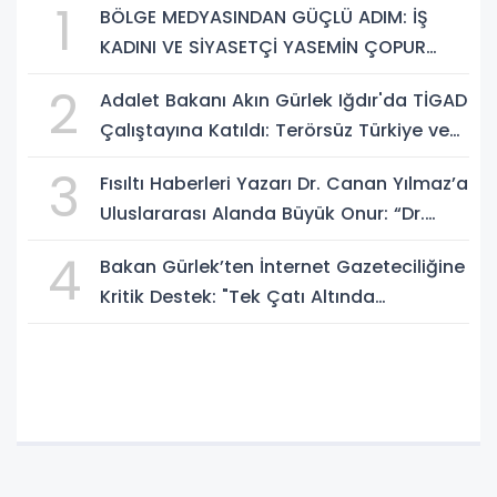
1
BÖLGE MEDYASINDAN GÜÇLÜ ADIM: İŞ
KADINI VE SİYASETÇİ YASEMİN ÇOPUR
TAŞ, TÜMORSİAD KADIN KOLLARINDA!
2
Adalet Bakanı Akın Gürlek Iğdır'da TİGAD
Çalıştayına Katıldı: Terörsüz Türkiye ve
Sosyal Medya Düzenlemesi Mesajı
3
Fısıltı Haberleri Yazarı Dr. Canan Yılmaz’a
Uluslararası Alanda Büyük Onur: “Dr.
A.P.J. Abdul Kalam İlham Ödülü 2026”
4
Bakan Gürlek’ten İnternet Gazeteciliğine
Kritik Destek: "Tek Çatı Altında
Toplanmalıyız, Yasal Düzenlemeye
Hazırız"