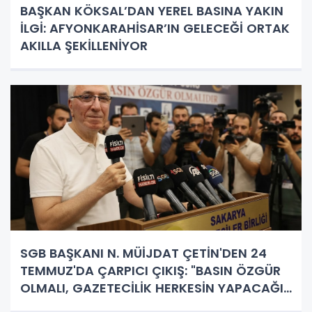
BAŞKAN KÖKSAL’DAN YEREL BASINA YAKIN
İLGİ: AFYONKARAHİSAR’IN GELECEĞİ ORTAK
AKILLA ŞEKİLLENİYOR
SGB BAŞKANI N. MÜİJDAT ÇETİN'DEN 24
TEMMUZ'DA ÇARPICI ÇIKIŞ: "BASIN ÖZGÜR
OLMALI, GAZETECİLİK HERKESİN YAPACAĞI
İŞ DEĞİL!"