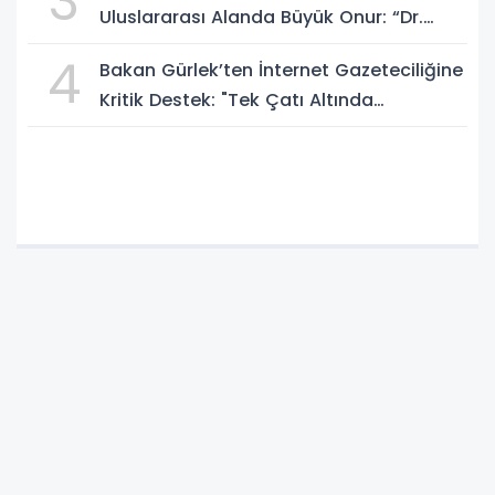
3
Uluslararası Alanda Büyük Onur: “Dr.
A.P.J. Abdul Kalam İlham Ödülü 2026”
4
Bakan Gürlek’ten İnternet Gazeteciliğine
Kritik Destek: "Tek Çatı Altında
Toplanmalıyız, Yasal Düzenlemeye
Hazırız"