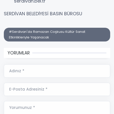
serdivan.bel.tr
SERDİVAN BELEDİYESİ BASIN BÜROSU
#Serdivan'da Ramazan Coşkusu Kültür Sanat
Etkinlikleriyle Yaşanacak
YORUMLAR
Adınız *
E-Posta Adresiniz *
Yorumunuz *