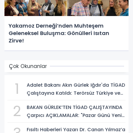
Yakamoz Derneği’nden Muhteşem
Geleneksel Buluşma: Gönülleri Isıtan
Zirve!
Çok Okunanlar
1
Adalet Bakanı Akın Gürlek Iğdır'da TİGAD
Çalıştayına Katıldı: Terörsüz Türkiye ve
Sosyal Medya Düzenlemesi Mesajı
2
BAKAN GÜRLEK’TEN TİGAD ÇALIŞTAYINDA
Çarpıcı AÇIKLAMALAR: "Pazar Günü Yeni
Bir Aydınlığa Uyanacağız"
Fısıltı Haberleri Yazarı Dr. Canan Yılmaz’a