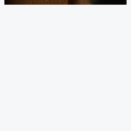
Ramazan Ayı'na Özel Sosyal Destekler
Toplantı öncesinde konuşan Başkan Osman
Çelik, yaklaşan Ramazan ayının tüm İslam
âlemine huzur, bereket ve refah getirmesini
diledi. Ramazan ayının birlik ve dayanışma ayı
olduğunu vurgulayan Başkan Çelik, belediye
olarak bu ayda çeşitli sosyal projelerle
vatandaşların yanında olacaklarını belirtti.