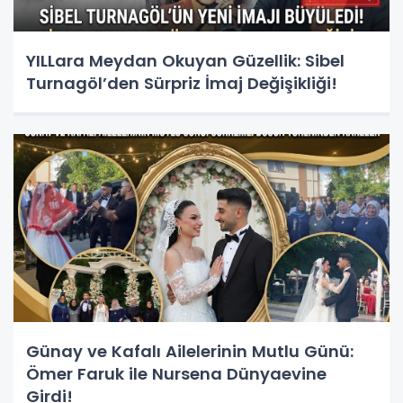
YILLara Meydan Okuyan Güzellik: Sibel
Turnagöl’den Sürpriz İmaj Değişikliği!
Günay ve Kafalı Ailelerinin Mutlu Günü:
Ömer Faruk ile Nursena Dünyaevine
Girdi!