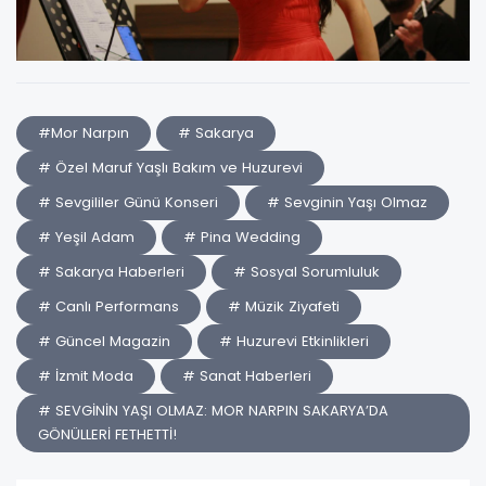
#Mor Narpın
# Sakarya
# Özel Maruf Yaşlı Bakım ve Huzurevi
# Sevgililer Günü Konseri
# Sevginin Yaşı Olmaz
# Yeşil Adam
# Pina Wedding
# Sakarya Haberleri
# Sosyal Sorumluluk
# Canlı Performans
# Müzik Ziyafeti
# Güncel Magazin
# Huzurevi Etkinlikleri
# İzmit Moda
# Sanat Haberleri
# SEVGİNİN YAŞI OLMAZ: MOR NARPIN SAKARYA’DA
GÖNÜLLERİ FETHETTİ!