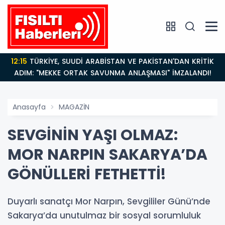
14:21
BAKAN GÜRLEK’TEN TİGAD ÇALIŞTAYINDA Çarpıcı
AÇIKLAMALAR: "Pazar Günü Yeni Bir Aydınlığa
Uyanacağız"
Anasayfa
MAGAZİN
SEVGİNİN YAŞI OLMAZ:
MOR NARPIN SAKARYA’DA
GÖNÜLLERİ FETHETTİ!
Duyarlı sanatçı Mor Narpın, Sevgililer Günü’nde
Sakarya’da unutulmaz bir sosyal sorumluluk