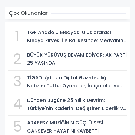
Çok Okunanlar
1
TGF Anadolu Medyası Uluslararası
Medya Zirvesi İle Balıkesir’de: Medyanın
Kalbi 3 Gün Boyunca Balıkesir'de Atacak
2
BÜYÜK YÜRÜYÜŞ DEVAM EDİYOR: AK PARTİ
25 YAŞINDA!
3
TİGAD Iğdır'da Dijital Gazeteciliğin
Nabzını Tuttu: Ziyaretler, İstişareler ve
Güçlü Vizyon
4
Dünden Bugüne 25 Yıllık Devrim:
Türkiye'nin Kaderini Değiştiren Liderlik ve
AK Parti Çağı
5
ARABESK MÜZİĞİNİN GÜÇLÜ SESİ
CANSEVER HAYATINI KAYBETTİ