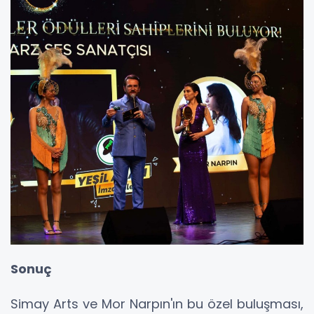
Sonuç
Simay Arts ve Mor Narpın'ın bu özel buluşması,