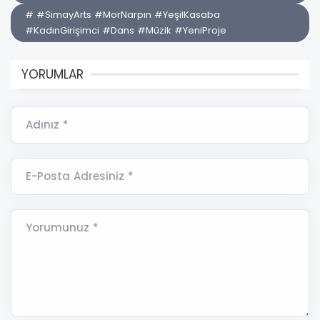
# #SimayArts #MorNarpın #YeşilKasaba
#KadınGirişimci #Dans #Müzik #YeniProje
YORUMLAR
Adınız *
E-Posta Adresiniz *
Yorumunuz *