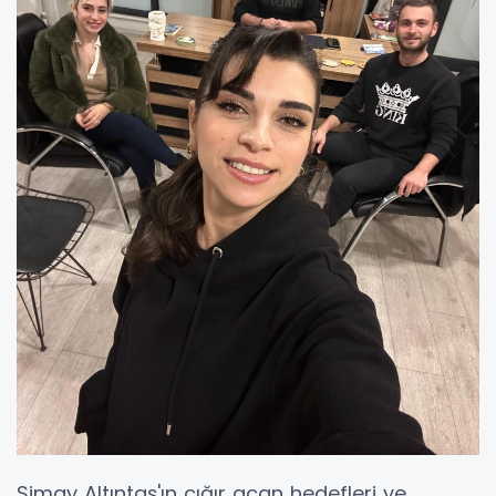
Simay Altıntaş'ın çığır açan hedefleri ve