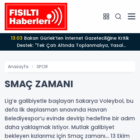
12:12
Fısıltı Haberleri Yazarı Dr. Canan Yılmaz’a
Uluslararası Alanda Büyük Onur: “Dr. A.P.J. Abdul
Kalam İlham Ödülü 2026”
Anasayfa
SPOR
SMAÇ ZAMANI
Lig’e galibiyetle başlayan Sakarya Voleybol, bu
defa ilk deplasman sınavında Havran
Belediyespor’u evinde devirip hedefine bir adım
daha yaklaşmak istiyor. Mutlak galibiyet
bekleyen kızlarımız için Smaç zamanı... 13 Ekim