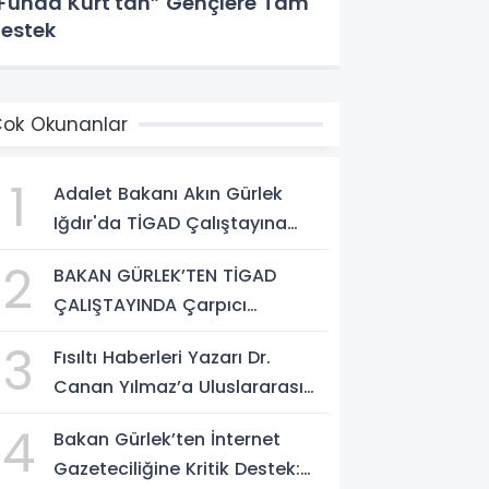
Funda Kurt'tan” Gençlere Tam
estek
ok Okunanlar
1
Adalet Bakanı Akın Gürlek
Iğdır'da TİGAD Çalıştayına
Katıldı: Terörsüz Türkiye ve
2
BAKAN GÜRLEK’TEN TİGAD
Sosyal Medya Düzenlemesi
ÇALIŞTAYINDA Çarpıcı
Mesajı
AÇIKLAMALAR: "Pazar Günü
3
Fısıltı Haberleri Yazarı Dr.
Yeni Bir Aydınlığa Uyanacağız"
Canan Yılmaz’a Uluslararası
Alanda Büyük Onur: “Dr. A.P.J.
4
Bakan Gürlek’ten İnternet
Abdul Kalam İlham Ödülü
Gazeteciliğine Kritik Destek:
2026”