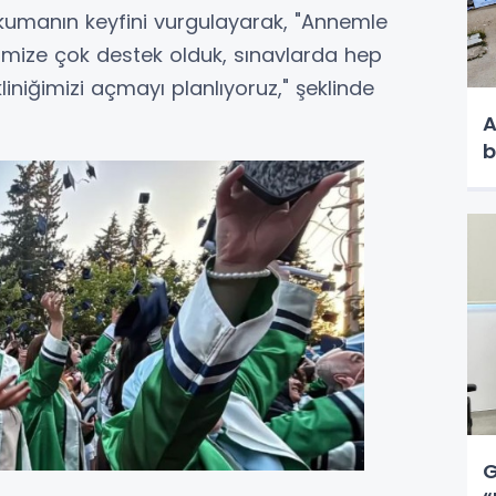
 okumanın keyfini vurgulayarak, "Annemle
irimize çok destek olduk, sınavlarda hep
 kliniğimizi açmayı planlıyoruz," şeklinde
A
b
G