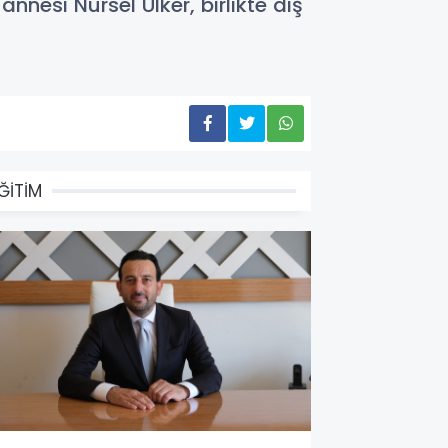
nesi Nursel Ülker, birlikte diş
ĞİTİM