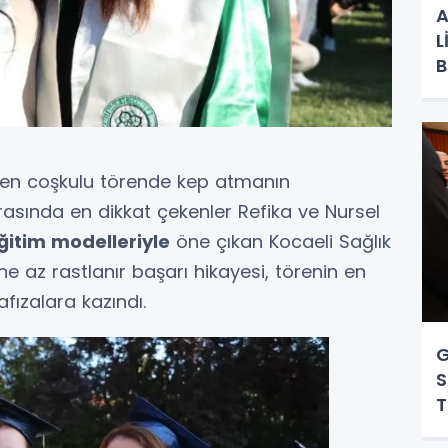
A
L
B
nen coşkulu törende kep atmanın
asında en dikkat çekenler Refika ve Nursel
ğitim modelleriyle
öne çıkan Kocaeli Sağlık
ne az rastlanır başarı hikayesi, törenin en
fızalara kazındı.
G
S
T