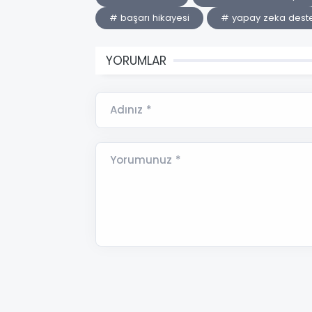
# başarı hikayesi
# yapay zeka destek
YORUMLAR
Adınız *
Yorumunuz *