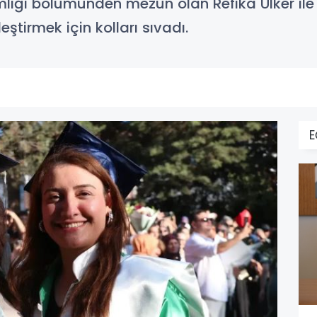
ği bölümünden mezun olan Refika Ülker ile an
eştirmek için kolları sıvadı.
E