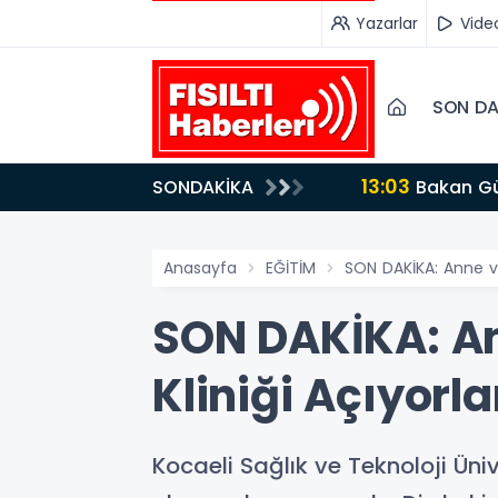
Yazarlar
Vide
SON DA
13:03
SONDAKİKA
Bakan Gürlek’ten İnternet Gazeteciliğine Kritik Destek: "Tek Çatı Altında Toplanmalıyız, Yasal
Düzenlemeye Ha
Anasayfa
EĞİTİM
SON DAKİKA: Anne ve
SON DAKİKA: An
Kliniği Açıyorla
Kocaeli Sağlık ve Teknoloji Üni