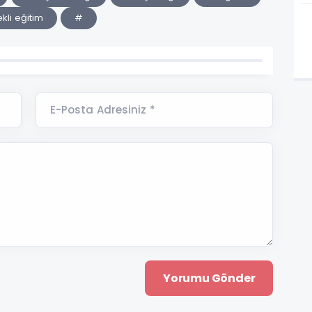
li eğitim
#
E-Posta Adresiniz *