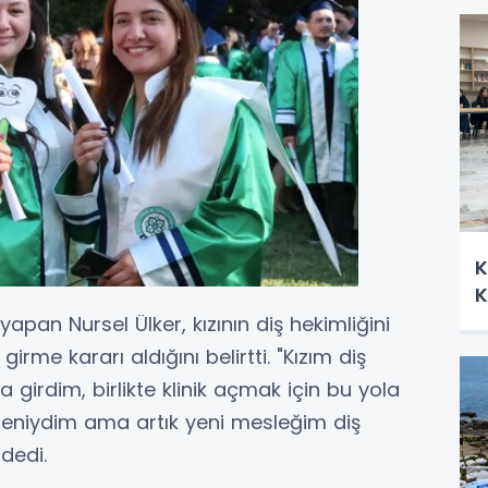
K
K
pan Nursel Ülker, kızının diş hekimliğini
rme kararı aldığını belirtti. "Kızım diş
 girdim, birlikte klinik açmak için bu yola
meniydim ama artık yeni mesleğim diş
 dedi.