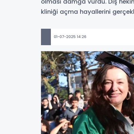
olması damga vurdu. Diş hekimli
kliniği açma hayallerini gerçekl
01-07-2025 14:26