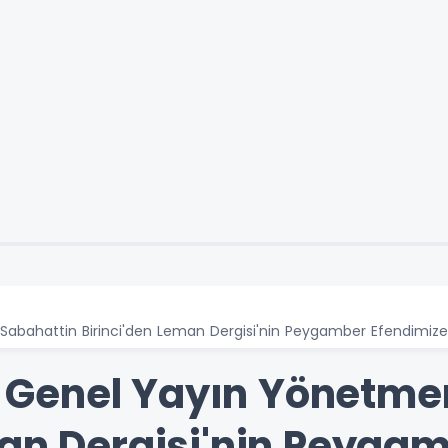
i Sabahattin Birinci'den Leman Dergisi'nin Peygamber Efendimize
ri Genel Yayın Yönetm
man Dergisi'nin Peyga