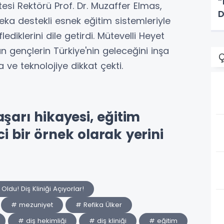
“
tesi Rektörü Prof. Dr. Muzaffer Elmas,
D
eka destekli esnek eğitim sistemleriyle
iklerini dile getirdi. Mütevelli Heyet
n gençlerin Türkiye'nin geleceğini inşa
Ç
ve teknolojiye dikkat çekti.
şarı hikayesi, eğitim
i bir örnek olarak yerini
du! Diş Kliniği Açıyorlar!
# mezuniyet
# Refika Ülker
# diş hekimliği
# diş kliniği
# eğitim