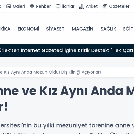
o
Galeri
Rehber
İlanlar
Anket
Gazeteler
KİKA
EKONOMİ
SİYASET
MAGAZİN
SAĞLIK
EĞİT
zırız"
 Kız Aynı Anda Mezun Oldu! Diş Kliniği Açıyorlar!
ne ve Kız Aynı Anda M
r!
versitesi'nin bu yılki mezuniyet törenine ann