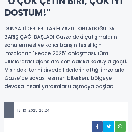
"O ÇOK ÇETİN BİRİ, ÇOK İYİ
DOSTUM!"
DÜNYA LİDERLERİ TARİH YAZDI: ORTADOĞU'DA
BARIŞ ÇAĞI BAŞLADI Gazze'deki çatışmaların
sona ermesi ve kalıcı barışın tesisi için
imzalanan "Peace 2025" anlaşması, tüm
uluslararası ajanslara son dakika koduyla geçti.
Mısır’daki tarihi zirvede liderlerin attığı imzalarla
Gazze’de savaş resmen biterken, bölgeye
devasa insani yardımlar ulaşmaya başladı.
13-10-2025 20:24