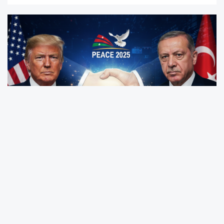
ABD Başkanı Donald Trump, zirve sonrası
yaptığı açıklamalarla diplomasi trafiğinin
perde arkasına ışık tuttu ve Cumhurbaşkanı
Recep Tayyip Erdoğan'ın kilit rolünü en üst