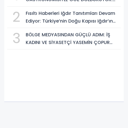
KAFKAS VE ANADOLU KÜLTÜRÜNÜN
2
Fısıltı Haberleri Iğdır Tanıtımları Devam
BULUŞMA NOKTASI
Ediyor: Türkiye’nin Doğu Kapısı Iğdır’ın
Saklı Cennetleri Keşfedilmeyi Bekliyor
3
BÖLGE MEDYASINDAN GÜÇLÜ ADIM: İŞ
KADINI VE SİYASETÇİ YASEMİN ÇOPUR
TAŞ, TÜMORSİAD KADIN KOLLARINDA!