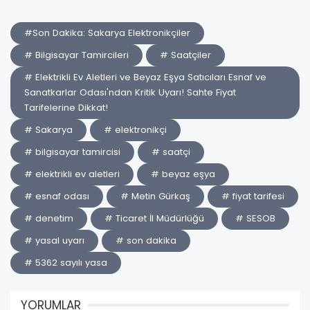
#Son Dakika: Sakarya Elektronikçiler
# Bilgisayar Tamircileri
# Saatçiler
# Elektrikli Ev Aletleri ve Beyaz Eşya Satıcıları Esnaf ve
Sanatkarlar Odası'ndan Kritik Uyarı! Sahte Fiyat
Tarifelerine Dikkat!
# Sakarya
# elektronikçi
# bilgisayar tamircisi
# saatçi
# elektrikli ev aletleri
# beyaz eşya
# esnaf odası
# Metin Gürkaş
# fiyat tarifesi
# denetim
# Ticaret İl Müdürlüğü
# SESOB
# yasal uyarı
# son dakika
# 5362 sayılı yasa
YORUMLAR