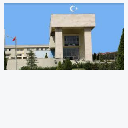
Belirtilen tarihe kadar Yıllık İşletme Cetvelini
ibraz etmeyen işletmeler, 6948 sayılı Kanunun
9'uncu Maddesi gereğince
2025 yılı için
11.977,00 TL idari para cezası
ile karşı karşıya
kalacaklardır.