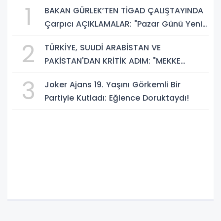
1
BAKAN GÜRLEK’TEN TİGAD ÇALIŞTAYINDA
Çarpıcı AÇIKLAMALAR: "Pazar Günü Yeni
Bir Aydınlığa Uyanacağız"
2
TÜRKİYE, SUUDİ ARABİSTAN VE
PAKİSTAN'DAN KRİTİK ADIM: "MEKKE
ORTAK SAVUNMA ANLAŞMASI" İMZALANDI!
3
Joker Ajans 19. Yaşını Görkemli Bir
Partiyle Kutladı: Eğlence Doruktaydı!