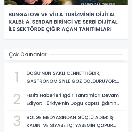
BUNGALOW VE VİLLA TURİZMİNİN DİJİTAL
KALBİ: A. SERDAR BİRİNCİ VE SERBİ DİJİTAL
İLE SEKTÖRDE ÇIĞIR AÇAN TANITIMLAR!
Çok Okunanlar
1
DOĞU’NUN SAKLI CENNETİ IĞDIR,
GASTRONOMİSİYLE GÖZ DOLDURUYOR:
KAFKAS VE ANADOLU KÜLTÜRÜNÜN
2
Fısıltı Haberleri Iğdır Tanıtımları Devam
BULUŞMA NOKTASI
Ediyor: Türkiye’nin Doğu Kapısı Iğdır’ın
Saklı Cennetleri Keşfedilmeyi Bekliyor
3
BÖLGE MEDYASINDAN GÜÇLÜ ADIM: İŞ
KADINI VE SİYASETÇİ YASEMİN ÇOPUR