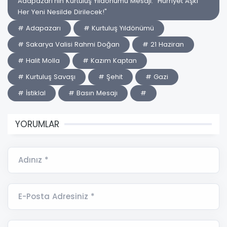
Adapazarı'nın Kurtuluş Yıldönümü Mesajı: "Hürriyet Aşkı
Her Yeni Nesilde Dirilecek!"
# Adapazarı
# Kurtuluş Yıldönümü
# Sakarya Valisi Rahmi Doğan
# 21 Haziran
# Halit Molla
# Kazım Kaptan
# Kurtuluş Savaşı
# Şehit
# Gazi
# İstiklal
# Basın Mesajı
#
YORUMLAR
Adınız *
E-Posta Adresiniz *