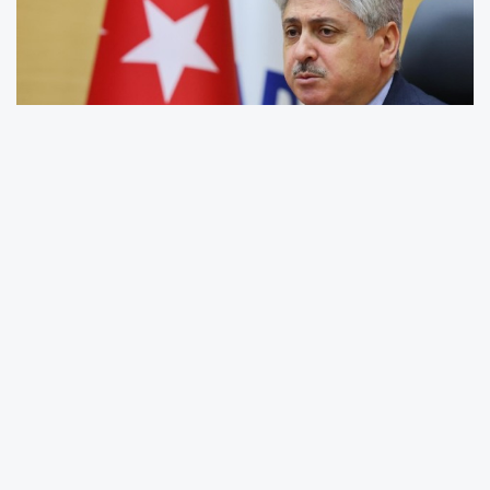
SAKARYA
– Adapazarı, düşman işgalinden
kurtuluşunun 104. yıl dönümünü büyük bir
gurur ve coşkuyla kutluyor. Bu anlamlı gün
dolayısıyla Sakarya Valisi Rahmi Doğan,
yayımladığı mesajla Adapazarı halkının bu
tarihi zaferini kutladı. Vali Doğan, mesajında 21