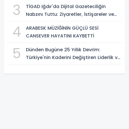
3
TİGAD Iğdır'da Dijital Gazeteciliğin
Nabzını Tuttu: Ziyaretler, İstişareler ve
Güçlü Vizyon
4
ARABESK MÜZİĞİNİN GÜÇLÜ SESİ
CANSEVER HAYATINI KAYBETTİ
5
Dünden Bugüne 25 Yıllık Devrim:
Türkiye'nin Kaderini Değiştiren Liderlik ve
AK Parti Çağı