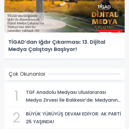
TİGAD’dan Iğdır Çıkarması: 13. Dijital
Medya Çalıştayı Başlıyor!
Çok Okunanlar
1
TGF Anadolu Medyası Uluslararası
Medya Zirvesi İle Balıkesir’de: Medyanın
Kalbi 3 Gün Boyunca Balıkesir'de Atacak
2
BÜYÜK YÜRÜYÜŞ DEVAM EDİYOR: AK PARTİ
25 YAŞINDA!