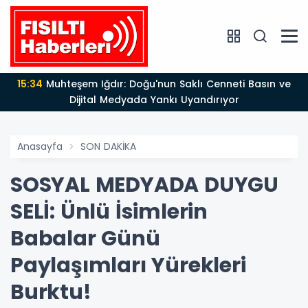
13:24
Dünden Bugüne 25 Yıllık Devrim: Türkiye'nin
Kaderini Değiştiren Liderlik ve AK Parti Çağı
Anasayfa
SON DAKİKA
SOSYAL MEDYADA DUYGU
SELİ: Ünlü İsimlerin
Babalar Günü
Paylaşımları Yürekleri
Burktu!