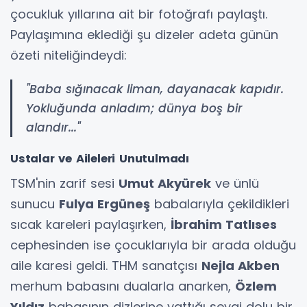
çocukluk yıllarına ait bir fotoğrafı paylaştı.
Paylaşımına eklediği şu dizeler adeta günün
özeti niteliğindeydi:
"Baba sığınacak liman, dayanacak kapıdır.
Yokluğunda anladım; dünya boş bir
alandır..."
Ustalar ve Aileleri Unutulmadı
TSM'nin zarif sesi
Umut Akyürek
ve ünlü
sunucu
Fulya Ergüneş
babalarıyla çekildikleri
sıcak kareleri paylaşırken,
İbrahim Tatlıses
cephesinden ise çocuklarıyla bir arada olduğu
aile karesi geldi. THM sanatçısı
Nejla Akben
merhum babasını dualarla anarken,
Özlem
Yıldız
babasının dizlerine yattığı sevgi dolu bir