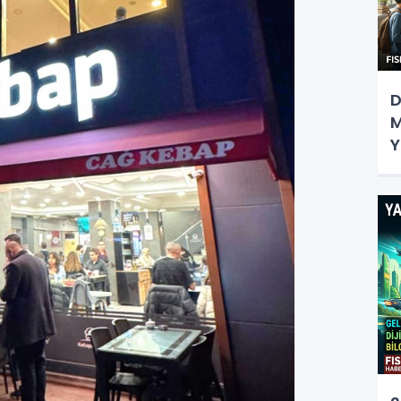
D
M
Y
D