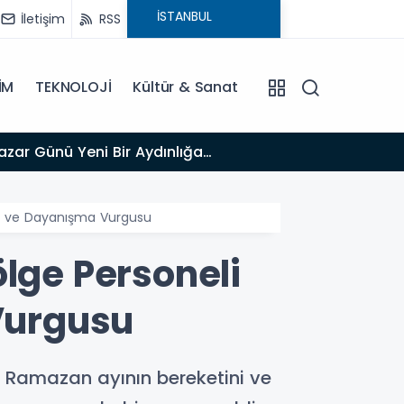
İletişim
RSS
İM
TEKNOLOJİ
Kültür & Sanat
13:03
Bakan Gürlek’ten İnternet Gazeteciliğine Kritik Destek: "Tek Çatı Altında Toplanmalıyız, Yasal
Düzenlemeye
rlik ve Dayanışma Vurgusu
ölge Personeli
 Vurgusu
i, Ramazan ayının bereketini ve