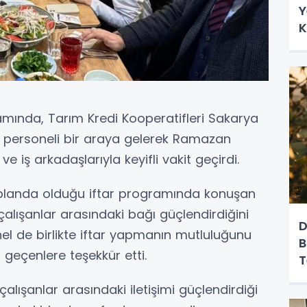
Y
K
amında, Tarım Kredi Kooperatifleri Sakarya
 ve personeli bir araya gelerek Ramazan
e iş arkadaşlarıyla keyifli vakit geçirdi.
planda olduğu iftar programında konuşan
 çalışanlar arasındaki bağı güçlendirdiğini
D
nel de birlikte iftar yapmanın mutluluğunu
B
geçenlere teşekkür etti.
T
alışanlar arasındaki iletişimi güçlendirdiği