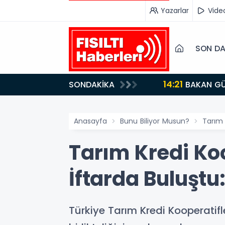
Yazarlar
Vide
SON DA
14:21
SONDAKİKA
BAKAN GÜRLEK’TEN TİGAD ÇALIŞTAYINDA Çarpıcı AÇIKLAMALAR: "Pazar Günü Yeni Bir Aydınlığa
Uyanacağız"
Anasayfa
Bunu Biliyor Musun?
Tarım 
Tarım Kredi Koo
İftarda Buluştu
Türkiye Tarım Kredi Kooperatifl