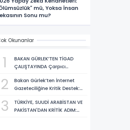
026 Yapay Zeka Kehanetleri:
Ölümsüzlük" mü, Yoksa İnsan
ekasının Sonu mu?
ok Okunanlar
1
BAKAN GÜRLEK’TEN TİGAD
ÇALIŞTAYINDA Çarpıcı
AÇIKLAMALAR: "Pazar Günü
2
Bakan Gürlek’ten İnternet
Yeni Bir Aydınlığa Uyanacağız"
Gazeteciliğine Kritik Destek:
"Tek Çatı Altında
3
TÜRKİYE, SUUDİ ARABİSTAN VE
Toplanmalıyız, Yasal
PAKİSTAN'DAN KRİTİK ADIM:
Düzenlemeye Hazırız"
"MEKKE ORTAK SAVUNMA
ANLAŞMASI" İMZALANDI!