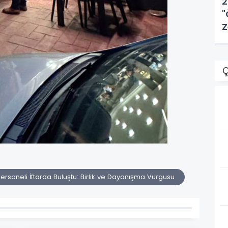
2
"
Z
Ç
rsoneli İftarda Buluştu: Birlik ve Dayanışma Vurgusu