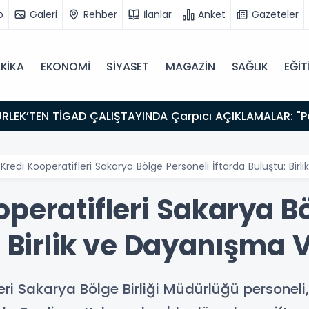
o
Galeri
Rehber
İlanlar
Anket
Gazeteler
KİKA
EKONOMİ
SİYASET
MAGAZİN
SAĞLIK
EĞİT
Kredi Kooperatifleri Sakarya Bölge Personeli İftarda Buluştu: Bi
peratifleri Sakarya B
: Birlik ve Dayanışma
eri Sakarya Bölge Birliği Müdürlüğü personel