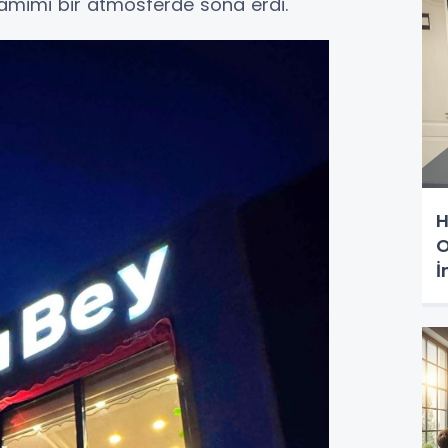
 samimi bir atmosferde sona erdi.
H
O
İ