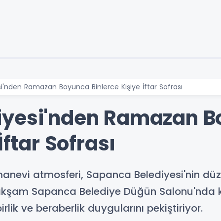
i'nden Ramazan Boyunca Binlerce Kişiye İftar Sofrası
iyesi'nden Ramazan 
İftar Sofrası
evi atmosferi, Sapanca Belediyesi'nin düzen
akşam Sapanca Belediye Düğün Salonu'nda kur
rlik ve beraberlik duygularını pekiştiriyor.