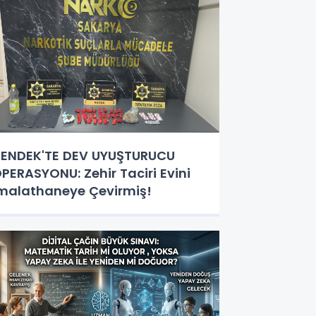
ENDEK'TE DEV UYUŞTURUCU
PERASYONU: Zehir Taciri Evini
malathaneye Çevirmiş!