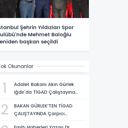
stanbul Şehrin Yıldızları Spor
ulübü'nde Mehmet Baloğlu
eniden başkan seçildi
ok Okunanlar
1
Adalet Bakanı Akın Gürlek
Iğdır'da TİGAD Çalıştayına
Katıldı: Terörsüz Türkiye ve
2
BAKAN GÜRLEK’TEN TİGAD
Sosyal Medya Düzenlemesi
ÇALIŞTAYINDA Çarpıcı
Mesajı
AÇIKLAMALAR: "Pazar Günü
Fısıltı Haberleri Yazarı Dr.