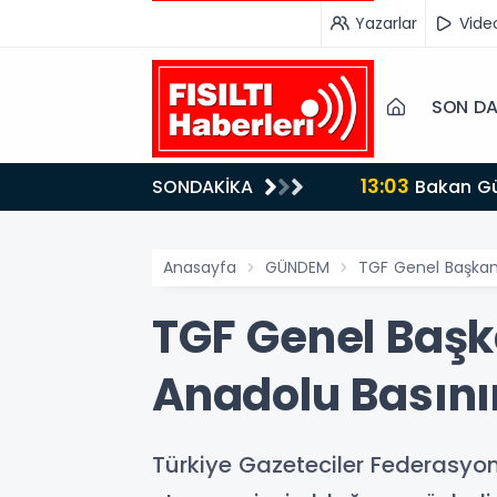
Yazarlar
Vide
SON DA
13:03
SONDAKİKA
Bakan Gürlek’ten İnternet Gazeteciliğine Kritik Destek: "Tek Çatı Altında Toplanmalıyız, Yasal
Düzenlemeye Ha
Anasayfa
GÜNDEM
TGF Genel Başkanı
TGF Genel Başk
Anadolu Basının
Türkiye Gazeteciler Federasyon