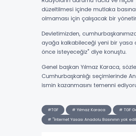
Radyoların durumu facia ve hiçbir 
düzeltilmesi içinde mutlaka basın
olmaması için çalışacak bir yöneti
Devletimizden, cumhurbaşkanımız
ayağa kalkabileceği yeni bir yasa 
önce isteyeceğiz" diye konuştu.
Genel başkan Yılmaz Karaca, sözle
Cumhurbaşkanlığı seçimlerinde Ana
ismin kazanmasını temenni ediyoru
#TGF
# Yılmaz Karaca
# TGF G
# "İnternet Yasası Anadolu Basınının yok edi