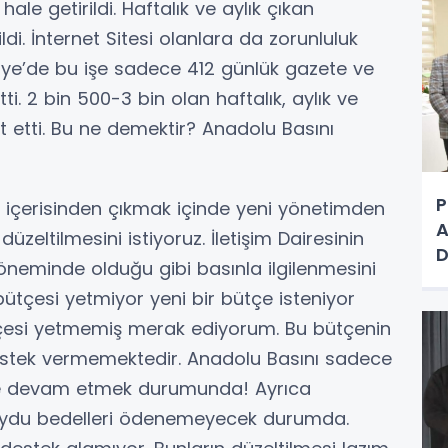
 hale getirildi. Haftalık ve aylık çıkan
di. İnternet Sitesi olanlara da zorunluluk
kiye’de bu işe sadece 412 günlük gazete ve
ti. 2 bin 500-3 bin olan haftalık, aylık ve
at etti. Bu ne demektir? Anadolu Basını
P
ın içerisinden çıkmak içinde yeni yönetimden
A
zeltilmesini istiyoruz. İletişim Dairesinin
D
neminde olduğu gibi basınla ilgilenmesini
E
 bütçesi yetmiyor yeni bir bütçe isteniyor
D
tçesi yetmemiş merak ediyorum. Bu bütçenin
destek vermemektedir. Anadolu Basını sadece
rle devam etmek durumunda! Ayrıca
 Uydu bedelleri ödenemeyecek durumda.