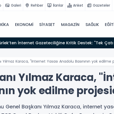
o
Galeri
Rehber
İlanlar
Anket
Gazeteler
KİKA
EKONOMİ
SİYASET
MAGAZİN
SAĞLIK
EĞİT
zırız"
 Yılmaz Karaca, "İnternet Yasası Anadolu Basınının yok edilme pr
anı Yılmaz Karaca, "İn
ın yok edilme projesi
u Genel Başkanı Yılmaz Karaca, internet yas