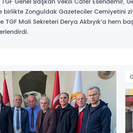
 TGF Genel Başkan Vekili Cafer Esendemir, G
le birlikte Zonguldak Gazeteciler Cemiyetini 
e TGF Mali Sekreteri Derya Akbıyık’a hem baş
lendirdi.