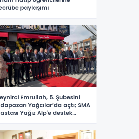
ecrübe paylaşımı
eynirci Emrullah, 5. Şubesini
dapazarı Yağcılar’da açtı; SMA
astası Yağız Alp'e destek
ampanyası büyük ilgi gördü