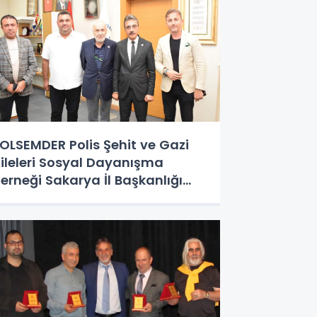
OLSEMDER Polis Şehit ve Gazi
ileleri Sosyal Dayanışma
erneği Sakarya İl Başkanlığı
renler Belediye Başkanı Şenol
inç’e ziyaret gerçekleştirdi.