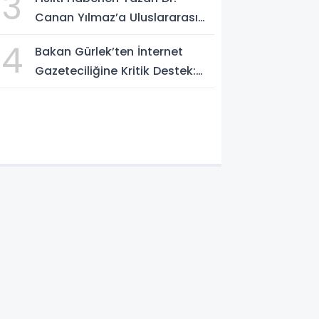
3
Yeni Bir Aydınlığa Uyanacağız"
Canan Yılmaz’a Uluslararası
Alanda Büyük Onur: “Dr. A.P.J.
4
Bakan Gürlek’ten İnternet
Abdul Kalam İlham Ödülü
Gazeteciliğine Kritik Destek:
2026”
"Tek Çatı Altında
Toplanmalıyız, Yasal
Düzenlemeye Hazırız"