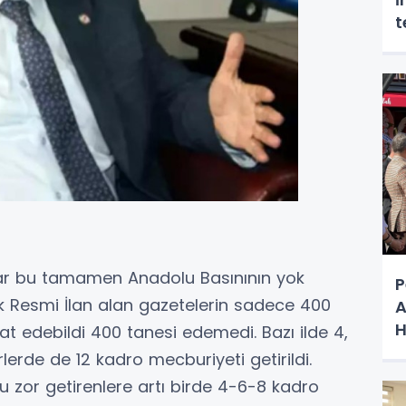
t
ılar bu tamamen Anadolu Basınının yok
P
nlük Resmi İlan alan gazetelerin sadece 400
A
H
at edebildi 400 tanesi edemedi. Bazı ilde 4,
k
rlerde de 12 kadro mecburiyeti getirildi.
 zor getirenlere artı birde 4-6-8 kadro