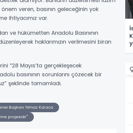
destek alamıyor. Bunların düzeltilmesi lazım
a önem veren, basının geleceğinin yok
me ihtiyacımız var.
İ
dan ve hükümetten Anadolu Basınının
K
düzenleyerek haklarımızın verilmesini biran
y
rini “28 Mayıs’ta gerçekleşecek
Ç
dolu basınının sorunlarını çözecek bir
z” şeklinde tamamladı.
enel Başkanı Yılmaz Karaca
lme projesidir"