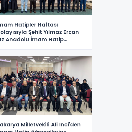
mam Hatipler Haftası
olayısıyla Şehit Yılmaz Ercan
ız Anadolu İmam Hatip
isesi'nde özel bir buluşma
erçekleştirildi.
akarya Milletvekili Ali İnci'den
mam Hatip öğrencilerine