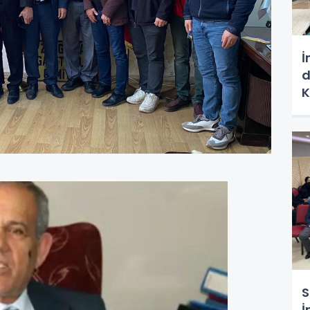
İ
d
K
L
g
S
İ