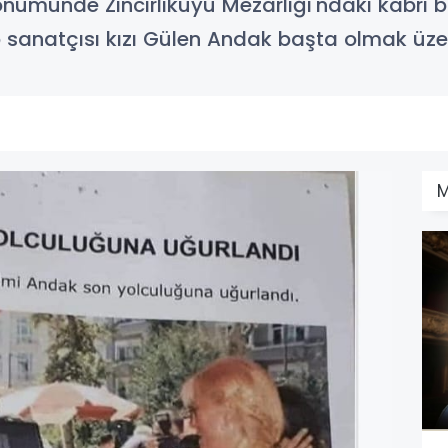
dönümünde Zincirlikuyu Mezarlığı'ndaki kabri 
o sanatçısı kızı Gülen Andak başta olmak üzere