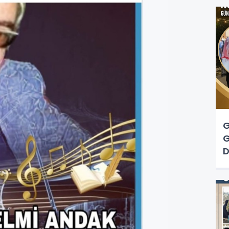
G
G
D