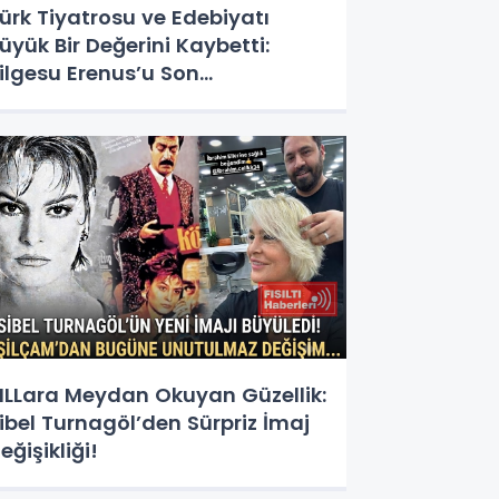
ürk Tiyatrosu ve Edebiyatı
üyük Bir Değerini Kaybetti:
ilgesu Erenus’u Son
olculuğuna Uğurluyoruz
ILLara Meydan Okuyan Güzellik:
ibel Turnagöl’den Sürpriz İmaj
eğişikliği!