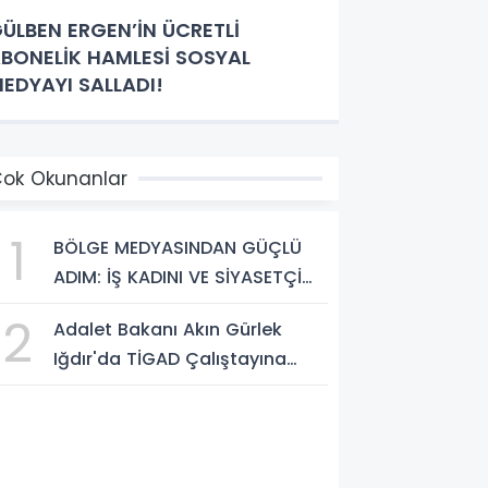
ÜLBEN ERGEN’İN ÜCRETLİ
BONELİK HAMLESİ SOSYAL
EDYAYI SALLADI!
ok Okunanlar
1
BÖLGE MEDYASINDAN GÜÇLÜ
ADIM: İŞ KADINI VE SİYASETÇİ
YASEMİN ÇOPUR TAŞ,
2
Adalet Bakanı Akın Gürlek
TÜMORSİAD KADIN KOLLARINDA!
Iğdır'da TİGAD Çalıştayına
Katıldı: Terörsüz Türkiye ve
Sosyal Medya Düzenlemesi
Mesajı