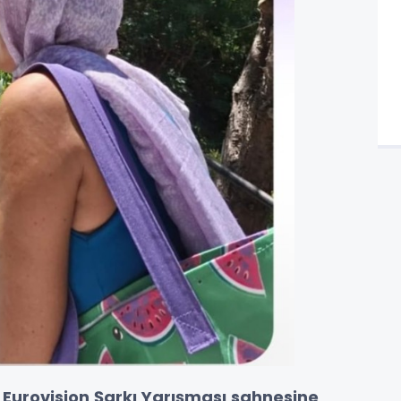
r
Eurovision Şarkı Yarışması sahnesine