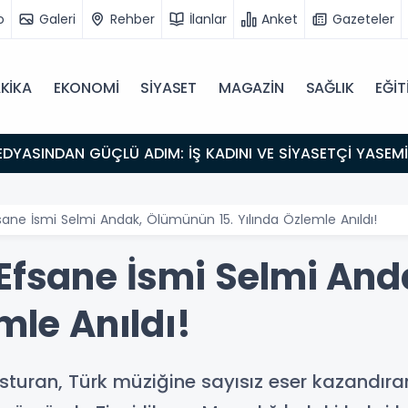
o
Galeri
Rehber
İlanlar
Anket
Gazeteler
KİKA
EKONOMİ
SİYASET
MAGAZİN
SAĞLIK
EĞİT
sane İsmi Selmi Andak, Ölümünün 15. Yılında Özlemle Anıldı!
 Efsane İsmi Selmi An
mle Anıldı!
sturan, Türk müziğine sayısız eser kazandır