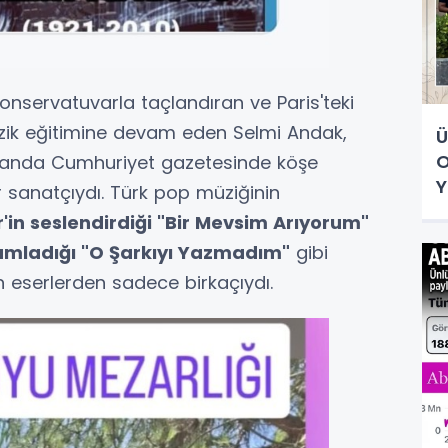
onservatuvarla taçlandıran ve Paris'teki
ik eğitimine devam eden Selmi Andak,
Ü
O
amanda Cumhuriyet gazetesinde köşe
Y
r sanatçıydı. Türk pop müziğinin
r'in seslendirdiği "Bir Mevsim Arıyorum"
umladığı "O Şarkıyı Yazmadım"
gibi
an eserlerden sadece birkaçıydı.