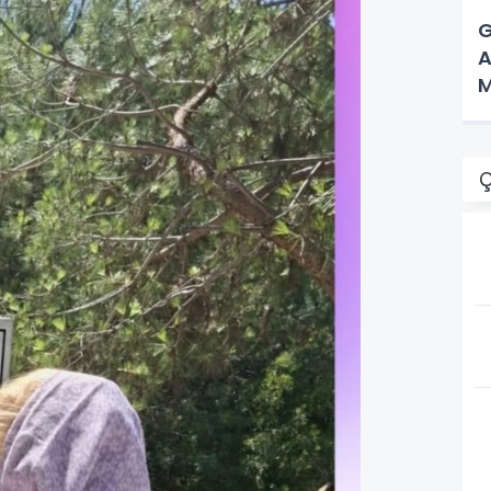
G
A
M
Ç