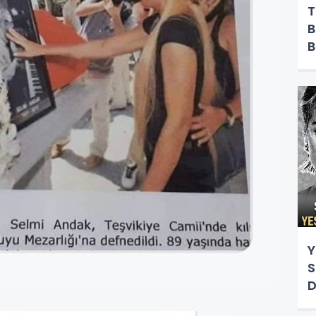
T
B
B
Y
Y
S
D