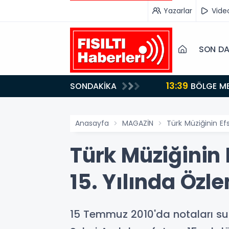
Yazarlar
Vide
SON DA
13:39
SONDAKİKA
BÖLGE MEDYASINDAN GÜÇLÜ ADIM: İŞ KADINI VE SİYASETÇİ YASEMİN ÇOPUR TAŞ, TÜMORSİAD KADIN
KOLLARINDA!
Anasayfa
MAGAZİN
Türk Müziğinin Ef
Türk Müziğinin
15. Yılında Özle
15 Temmuz 2010'da notaları su