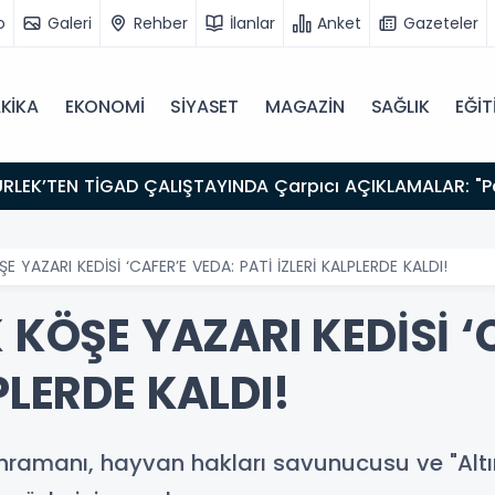
o
Galeri
Rehber
İlanlar
Anket
Gazeteler
KİKA
EKONOMİ
SİYASET
MAGAZİN
SAĞLIK
EĞİT
ŞE YAZARI KEDİSİ ‘CAFER’E VEDA: PATİ İZLERİ KALPLERDE KALDI!
K KÖŞE YAZARI KEDİSİ ‘
PLERDE KALDI!
hramanı, hayvan hakları savunucusu ve "Altı