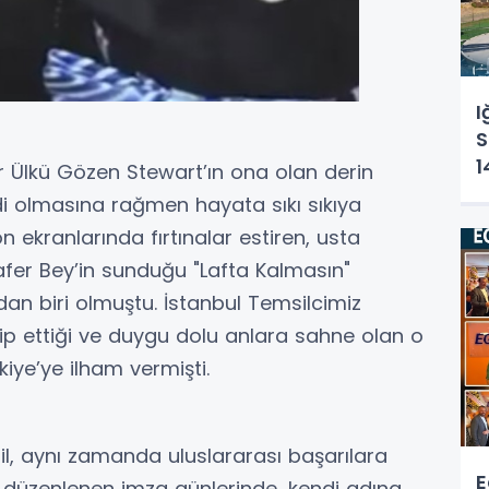
I
S
1
r Ülkü Gözen Stewart’ın ona olan derin
Ç
kedi olmasına rağmen hayata sıkı sıkıya
K
 ekranlarında fırtınalar estiren, usta
afer Bey’in sunduğu "Lafta Kalmasın"
an biri olmuştu. İstanbul Temsilcimiz
ip ettiği ve duygu dolu anlara sahne olan o
ye’ye ilham vermişti.
ı
l, aynı zamanda uluslararası başarılara
E
a düzenlenen imza günlerinde, kendi adına