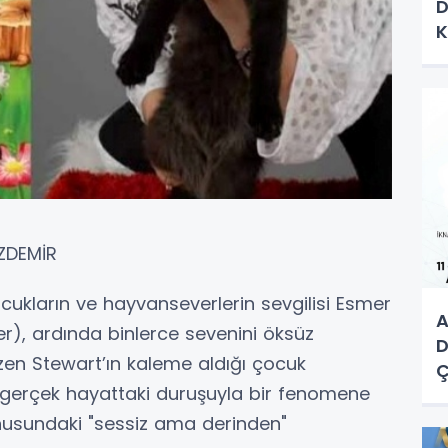
D
K
K
ZDEMİR
çocukların ve hayvanseverlerin sevgilisi Esmer
A
er), ardında binlerce sevenini öksüz
D
özen Stewart’ın kaleme aldığı çocuk
Ç
 gerçek hayattaki duruşuyla bir fenomene
M
E
nusundaki "sessiz ama derinden"