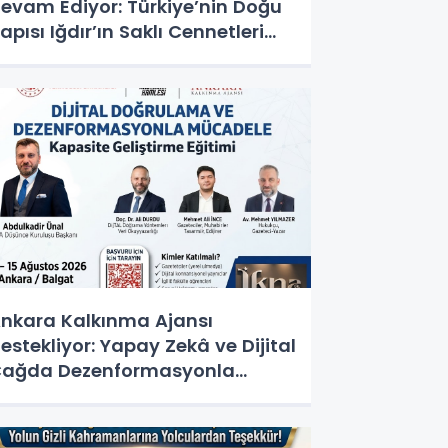
evam Ediyor: Türkiye’nin Doğu
apısı Iğdır’ın Saklı Cennetleri
eşfedilmeyi Bekliyor
nkara Kalkınma Ajansı
estekliyor: Yapay Zekâ ve Dijital
ağda Dezenformasyonla
ücadele Kapasite Geliştirme
ğitimi Başlıyor!