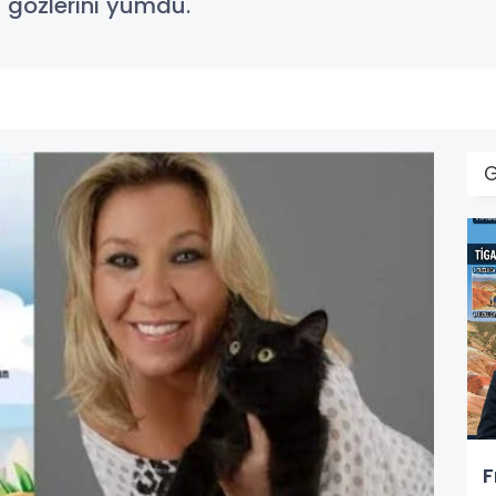
 gözlerini yumdu.
F