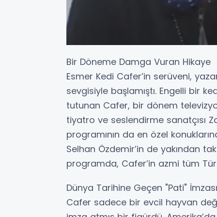
Bir Döneme Damga Vuran Hikaye
Esmer Kedi Cafer’in serüveni, yaza
sevgisiyle başlamıştı. Engelli bir 
tutunan Cafer, bir dönem televizyon
tiyatro ve seslendirme sanatçısı Z
programının da en özel konuklarınd
Selhan Özdemir’in de yakından tak
programda, Cafer’in azmi tüm Türki
Dünya Tarihine Geçen "Pati" İmzas
Cafer sadece bir evcil hayvan deği
imza atmış bir figürdü. Amerika’d