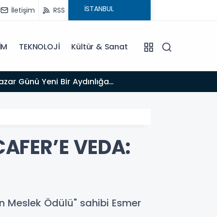
İletişim
RSS
İM
TEKNOLOJİ
Kültür & Sanat
13:03
Bakan Gürlek’ten İnternet Gazeteciliğine Kritik Destek: "Tek Çatı Altında Toplanmalıyız, Yasal
Düzenlemeye
CAFER’E VEDA:
n Meslek Ödülü" sahibi Esmer