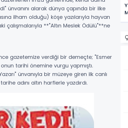
Y
edi" ünvanını alarak dünya çapında bir ilke
M
asına ilham olduğu) köşe yazılarıyla hayvan
ki çalışmalarıyla **"Altın Meslek Ödülü"**ne
Ç
nce gazetemize verdiği bir demeçte; "Esmer
 onun tarihi önemine vurgu yapmıştı.
 Yazarı" ünvanıyla bir müzeye giren ilk canlı
rihe adını altın harflerle yazdırdı.