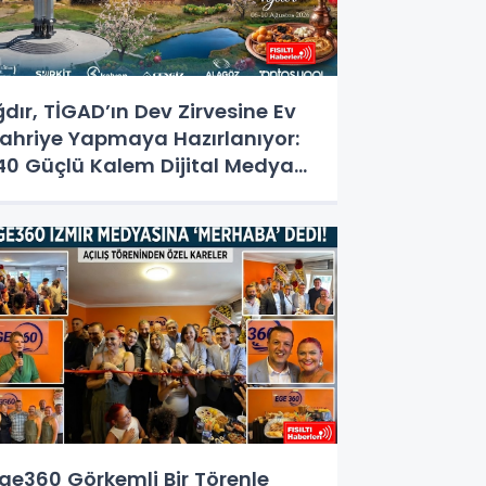
ğdır, TİGAD’ın Dev Zirvesine Ev
ahriye Yapmaya Hazırlanıyor:
40 Güçlü Kalem Dijital Medya
alıştayı İçin Doğu'nun
apısında!
ge360 Görkemli Bir Törenle