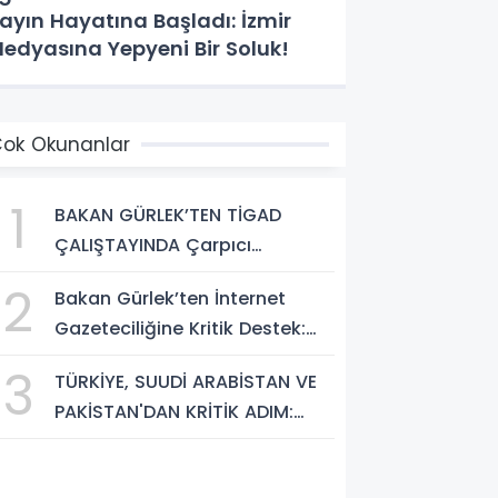
ayın Hayatına Başladı: İzmir
edyasına Yepyeni Bir Soluk!
ok Okunanlar
1
BAKAN GÜRLEK’TEN TİGAD
ÇALIŞTAYINDA Çarpıcı
AÇIKLAMALAR: "Pazar Günü
2
Bakan Gürlek’ten İnternet
Yeni Bir Aydınlığa Uyanacağız"
Gazeteciliğine Kritik Destek:
"Tek Çatı Altında
3
TÜRKİYE, SUUDİ ARABİSTAN VE
Toplanmalıyız, Yasal
PAKİSTAN'DAN KRİTİK ADIM:
Düzenlemeye Hazırız"
"MEKKE ORTAK SAVUNMA
ANLAŞMASI" İMZALANDI!