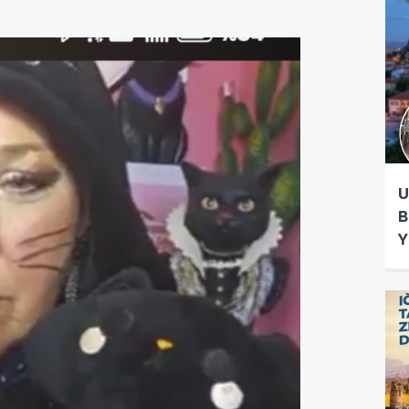
U
B
Y