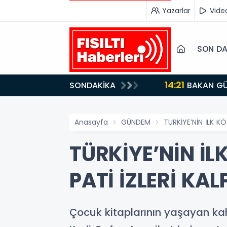
Yazarlar
Vide
SON DA
14:21
SONDAKİKA
BAKAN GÜRLEK’TEN TİGAD ÇALIŞTAYINDA Çarpıcı AÇIKLAMALAR: "Pazar Günü Yeni Bir Aydınlığa
Uyanacağız"
Anasayfa
GÜNDEM
TÜRKİYE’NİN İLK KÖ
TÜRKİYE’NİN İL
PATİ İZLERİ KAL
Çocuk kitaplarının yaşayan ka