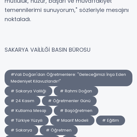
mutluluk, huzur, başarı ve muvaffakiyet
temennilerimi sunuyorum," sözleriyle mesajını
noktaladı.
SAKARYA VAİLİLĞİ BASIN BÜROSU
#Vali Doğan'dan Öğretmenlere: "Geleceğimizi İnşa Eden
Medeniyet Kılavuzlarıdır!"
# Sakarya Valiliği
# Rahmi Doğan
# 24 Kasım
# Öğretmenler Günü
# Kutlama Mesajı
# Başöğretmen
# Türkiye Yüzyılı
# Maarif Modeli
# Eğitim
# Sakarya
# Öğretmen