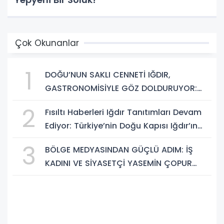
Çok Okunanlar
1
DOĞU’NUN SAKLI CENNETİ IĞDIR,
GASTRONOMİSİYLE GÖZ DOLDURUYOR:
KAFKAS VE ANADOLU KÜLTÜRÜNÜN
2
Fısıltı Haberleri Iğdır Tanıtımları Devam
BULUŞMA NOKTASI
Ediyor: Türkiye’nin Doğu Kapısı Iğdır’ın
Saklı Cennetleri Keşfedilmeyi Bekliyor
3
BÖLGE MEDYASINDAN GÜÇLÜ ADIM: İŞ
KADINI VE SİYASETÇİ YASEMİN ÇOPUR
TAŞ, TÜMORSİAD KADIN KOLLARINDA!