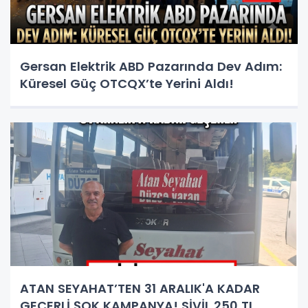
Gersan Elektrik ABD Pazarında Dev Adım:
Küresel Güç OTCQX’te Yerini Aldı!
ATAN SEYAHAT’TEN 31 ARALIK'A KADAR
GEÇERLİ ŞOK KAMPANYA! SİVİL 250 TL,