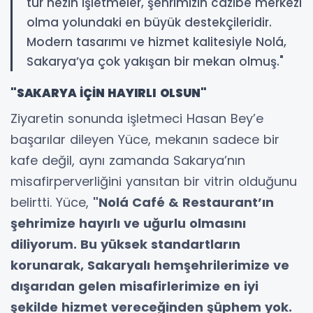
tür nezih işletmeler, şehrimizin cazibe merkezi
olma yolundaki en büyük destekçileridir.
Modern tasarımı ve hizmet kalitesiyle Nolá,
Sakarya’ya çok yakışan bir mekan olmuş."
"SAKARYA İÇİN HAYIRLI OLSUN"
Ziyaretin sonunda işletmeci Hasan Bey’e
başarılar dileyen Yüce, mekanın sadece bir
kafe değil, aynı zamanda Sakarya’nın
misafirperverliğini yansıtan bir vitrin olduğunu
belirtti. Yüce,
"Nolá Café & Restaurant’ın
şehrimize hayırlı ve uğurlu olmasını
diliyorum. Bu yüksek standartların
korunarak, Sakaryalı hemşehrilerimize ve
dışarıdan gelen misafirlerimize en iyi
şekilde hizmet vereceğinden şüphem yok.