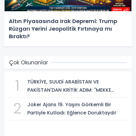
Altın Piyasasında Irak Depremi: Trump
Rüzgarı Yerini Jeopolitik Fırtınaya mı
Bıraktı?
Çok Okunanlar
1
TÜRKİYE, SUUDİ ARABİSTAN VE
PAKİSTAN'DAN KRİTİK ADIM: "MEKKE
ORTAK SAVUNMA ANLAŞMASI" İMZALANDI!
2
Joker Ajans 19. Yaşını Görkemli Bir
Partiyle Kutladı: Eğlence Doruktaydı!