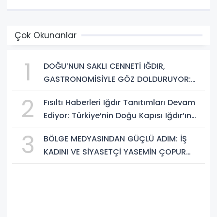
Çok Okunanlar
1
DOĞU’NUN SAKLI CENNETİ IĞDIR,
GASTRONOMİSİYLE GÖZ DOLDURUYOR:
KAFKAS VE ANADOLU KÜLTÜRÜNÜN
2
Fısıltı Haberleri Iğdır Tanıtımları Devam
BULUŞMA NOKTASI
Ediyor: Türkiye’nin Doğu Kapısı Iğdır’ın
Saklı Cennetleri Keşfedilmeyi Bekliyor
3
BÖLGE MEDYASINDAN GÜÇLÜ ADIM: İŞ
KADINI VE SİYASETÇİ YASEMİN ÇOPUR
TAŞ, TÜMORSİAD KADIN KOLLARINDA!