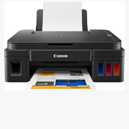
İşte bu yazıcıları kullananların
mutlaka dikkat
etmesi gereken en önemli bilgiler ve
ipuçları: