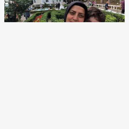
3 Aralık Dünya Engelliler Günü
, engelli
bireylerin toplumsal yaşama tam ve eşit
katılımını sağlamak, farkındalığı artırmak ve
haklarına dikkat çekmek amacıyla dünya
çapında anılan kritik bir tarihtir. Bu özel gün
vesilesiyle, Türkiye Engelliler Platformu'nun
güçlü sesi ve Fısıltı Haberleri Haber Müdürü