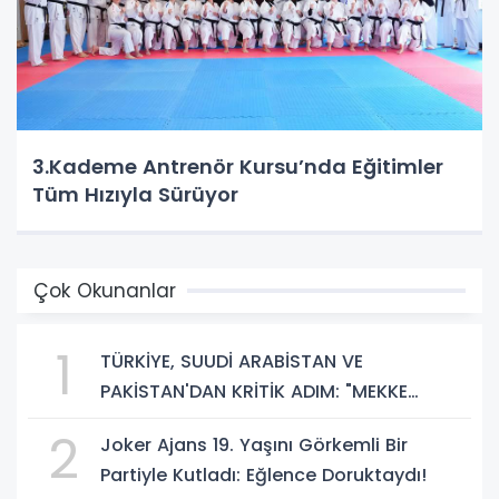
3.Kademe Antrenör Kursu’nda Eğitimler
Tüm Hızıyla Sürüyor
Çok Okunanlar
1
TÜRKİYE, SUUDİ ARABİSTAN VE
PAKİSTAN'DAN KRİTİK ADIM: "MEKKE
ORTAK SAVUNMA ANLAŞMASI" İMZALANDI!
2
Joker Ajans 19. Yaşını Görkemli Bir
Partiyle Kutladı: Eğlence Doruktaydı!