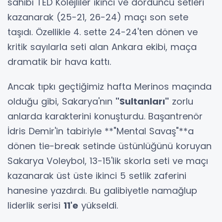
sahibi TED Kolejliler ikinci ve dördüncü setleri
kazanarak (25-21, 26-24) maçı son sete
taşıdı. Özellikle 4. sette 24-24'ten dönen ve
kritik sayılarla seti alan Ankara ekibi, maça
dramatik bir hava kattı.
Ancak tıpkı geçtiğimiz hafta Merinos maçında
olduğu gibi, Sakarya'nın
"Sultanları"
zorlu
anlarda karakterini konuşturdu. Başantrenör
İdris Demir'in tabiriyle **"Mental Savaş"**a
dönen tie-break setinde üstünlüğünü koruyan
Sakarya Voleybol, 13-15'lik skorla seti ve maçı
kazanarak üst üste ikinci 5 setlik zaferini
hanesine yazdırdı. Bu galibiyetle namağlup
liderlik serisi
11'e
yükseldi.