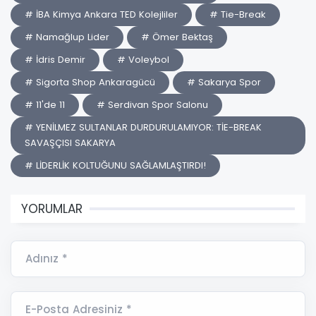
# İBA Kimya Ankara TED Kolejliler
# Tie-Break
# Namağlup Lider
# Ömer Bektaş
# İdris Demir
# Voleybol
# Sigorta Shop Ankaragücü
# Sakarya Spor
# 11'de 11
# Serdivan Spor Salonu
# YENİLMEZ SULTANLAR DURDURULAMIYOR: TİE-BREAK
SAVAŞÇISI SAKARYA
# LİDERLİK KOLTUĞUNU SAĞLAMLAŞTIRDI!
YORUMLAR
Adınız *
E-Posta Adresiniz *