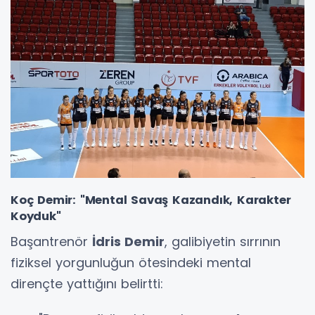
Koç Demir: "Mental Savaş Kazandık, Karakter
Koyduk"
Başantrenör
İdris Demir
, galibiyetin sırrının
fiziksel yorgunluğun ötesindeki mental
dirençte yattığını belirtti: