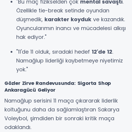
"Bu maç fizikselden çok
mental savaştı
.
Özellikle tie-break setinde oyundan
düşmedik,
karakter koyduk
ve kazandık.
Oyuncularımın inancı ve mücadelesi alkışı
hak ediyor."
"11'de 11 olduk, sıradaki hedef
12'de 12
.
Namağlup liderliği kaybetmeye niyetimiz
yok."
Gözler Zirve Randevusunda: Sigorta Shop
Ankaragücü Geliyor
Namağlup serisini 11 maça çıkararak liderlik
koltuğunu daha da sağlamlaştıran Sakarya
Voleybol, şimdiden bir sonraki kritik maça
odaklandı.