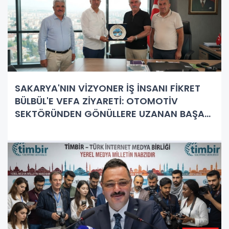
SAKARYA'NIN VİZYONER İŞ İNSANI FİKRET
BÜLBÜL'E VEFA ZİYARETİ: OTOMOTİV
SEKTÖRÜNDEN GÖNÜLLERE UZANAN BAŞARI
HİKAYESİ