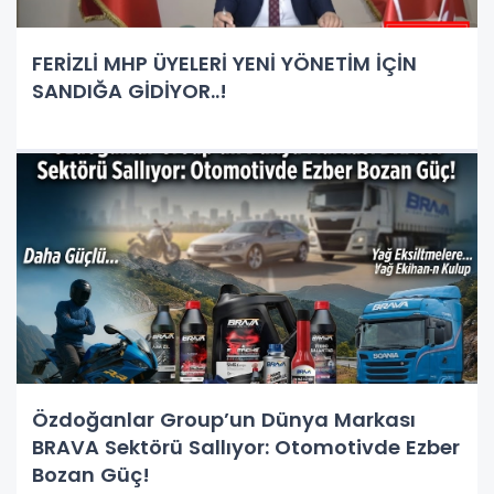
FERİZLİ MHP ÜYELERİ YENİ YÖNETİM İÇİN
SANDIĞA GİDİYOR..!
Özdoğanlar Group’un Dünya Markası
BRAVA Sektörü Sallıyor: Otomotivde Ezber
Bozan Güç!