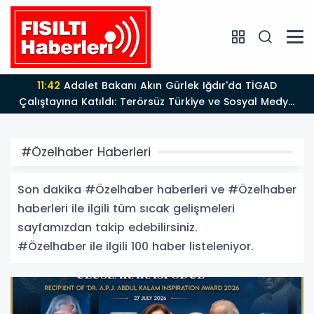
13:39
BÖLGE MEDYASINDAN GÜÇLÜ ADIM: İŞ KADINI VE
SİYASETÇİ YASEMİN ÇOPUR TAŞ, TÜMORSİAD KADIN
KOLLARINDA!
#Özelhaber Haberleri
Son dakika #Özelhaber haberleri ve #Özelhaber
haberleri ile ilgili tüm sıcak gelişmeleri
sayfamızdan takip edebilirsiniz.
#Özelhaber ile ilgili 100 haber listeleniyor.