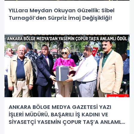
YILLara Meydan Okuyan Güzellik: Sibel
Turnagöl’den Sürpriz İmaj Değişikliği!
ANKARA BÖLGE MEDYA GAZETESİ YAZI
İŞLERİ MÜDÜRÜ, BAŞARILI İŞ KADINI VE
SİYASETÇİ YASEMİN ÇOPUR TAŞ’A ANLAMLI
PLAKET!