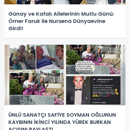
Günay ve Kafalı Ailelerinin Mutlu Günü:
Ömer Faruk ile Nursena Dünyaevine
Girdi!
ÜNLÜ SANATÇI SAFİYE SOYMAN OĞLUNUN
KAYBININ İKİNCİ YILINDA YÜREK BURKAN
ACISINI PAYLAŞTI