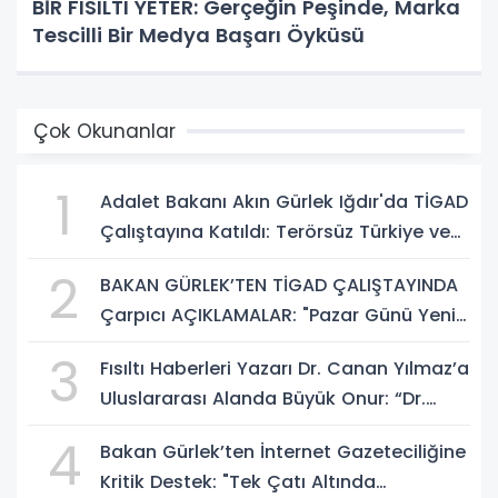
BİR FISILTI YETER: Gerçeğin Peşinde, Marka
Tescilli Bir Medya Başarı Öyküsü
Çok Okunanlar
1
Adalet Bakanı Akın Gürlek Iğdır'da TİGAD
Çalıştayına Katıldı: Terörsüz Türkiye ve
Sosyal Medya Düzenlemesi Mesajı
2
BAKAN GÜRLEK’TEN TİGAD ÇALIŞTAYINDA
Çarpıcı AÇIKLAMALAR: "Pazar Günü Yeni
Bir Aydınlığa Uyanacağız"
3
Fısıltı Haberleri Yazarı Dr. Canan Yılmaz’a
Uluslararası Alanda Büyük Onur: “Dr.
A.P.J. Abdul Kalam İlham Ödülü 2026”
4
Bakan Gürlek’ten İnternet Gazeteciliğine
Kritik Destek: "Tek Çatı Altında