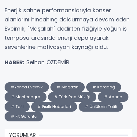
Enerjik sahne performanslarıyla konser
alanlarını hıncahınç doldurmaya devam eden
Evcimik, "Maşallah" dedirten fiziğiyle yoğun iş
temposu arasında enerji depolayarak
sevenlerine motivasyon kaynağı oldu.
HABER:
Selhan ÖZDEMİR
#Yonca Evcimik
# Magazin
# Karadağ
# Montenegro
# Türk Pop Müziği
# Abone
# Tatil
# Fısıltı Haberleri
# Ünlülerin Tatili
# Fit Görüntü
YORUMLAR