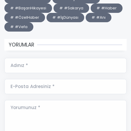
# #BaşarıHikayesi
# #Sakarya
# #Haber
# #ÖzelHaber
# #İşDünyası
# #Anı
# #Vefa
YORUMLAR
Adınız *
E-Posta Adresiniz *
Yorumunuz *