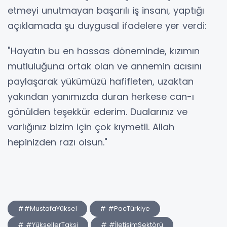
etmeyi unutmayan başarılı iş insanı, yaptığı
açıklamada şu duygusal ifadelere yer verdi:
"Hayatın bu en hassas döneminde, kızımın
mutluluğuna ortak olan ve annemin acısını
paylaşarak yükümüzü hafifleten, uzaktan
yakından yanımızda duran herkese can-ı
gönülden teşekkür ederim. Dualarınız ve
varlığınız bizim için çok kıymetli. Allah
hepinizden razı olsun."
##MustafaYüksel
# #PocTürkiye
# #YüksellerTaksi
# #İletişimSektörü