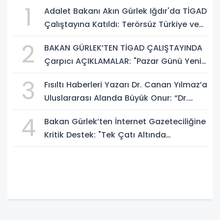
1
Adalet Bakanı Akın Gürlek Iğdır'da TİGAD
Çalıştayına Katıldı: Terörsüz Türkiye ve
Sosyal Medya Düzenlemesi Mesajı
2
BAKAN GÜRLEK’TEN TİGAD ÇALIŞTAYINDA
Çarpıcı AÇIKLAMALAR: "Pazar Günü Yeni
Bir Aydınlığa Uyanacağız"
3
Fısıltı Haberleri Yazarı Dr. Canan Yılmaz’a
Uluslararası Alanda Büyük Onur: “Dr.
A.P.J. Abdul Kalam İlham Ödülü 2026”
4
Bakan Gürlek’ten İnternet Gazeteciliğine
Kritik Destek: "Tek Çatı Altında
Toplanmalıyız, Yasal Düzenlemeye
Hazırız"